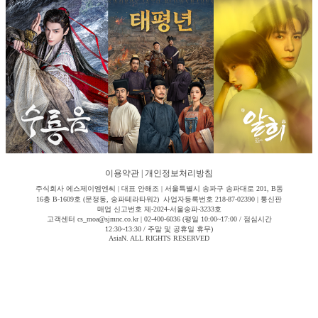
이용약관
|
개인정보처리방침
주식회사 에스제이엠엔씨 | 대표 안해조 | 서울특별시 송파구 송파대로 201, B동
16층 B-1609호 (문정동, 송파테라타워2) 사업자등록번호 218-87-02390 | 통신판
매업 신고번호 제-2024-서울송파-3233호
고객센터 cs_moa@sjmnc.co.kr | 02-400-6036 (평일 10:00~17:00 / 점심시간
12:30~13:30 / 주말 및 공휴일 휴무)
AsiaN. ALL RIGHTS RESERVED