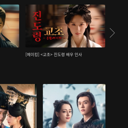
[메이킹] <교초> 진도령 배우 인사
[메이킹]