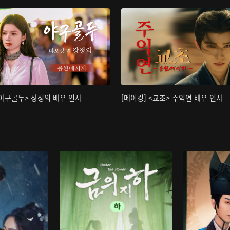
<야구골두> 장정의 배우 인사
[메이킹] <교초> 주익연 배우 인사