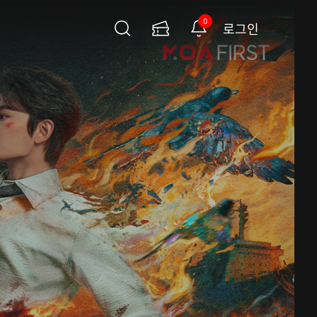
0
로그인
검
이
알
색
용
림
권
페
이
지