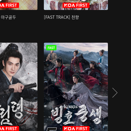
K] 야구골두
[FAST TRACK] 천향
소오강호 