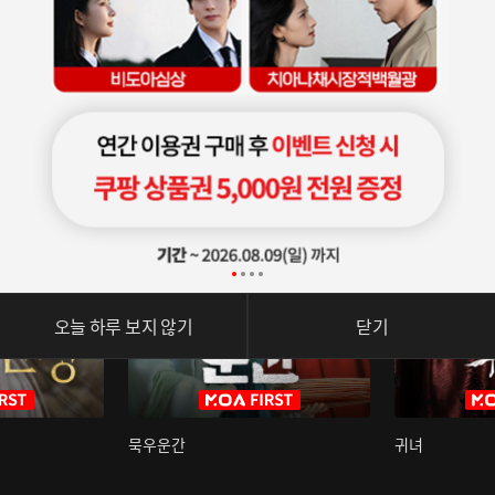
오늘 하루 보지 않기
닫기
묵우운간
귀녀