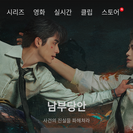
시리즈
영화
실시간
클립
스토어
N
남부당안
사건의 진실을 파헤쳐라