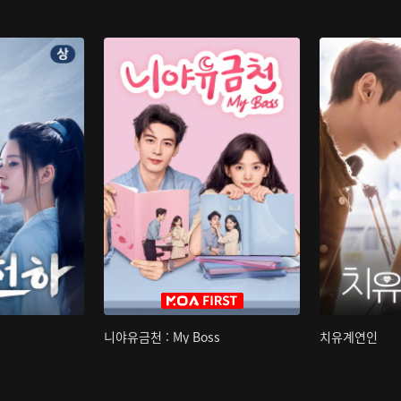
니야유금천 : My Boss
치유계연인