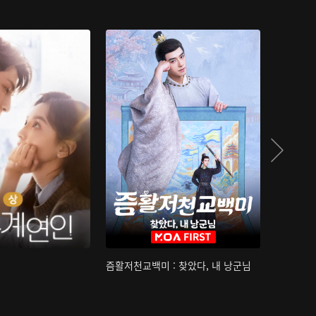
즘활저천교백미 : 찾았다, 내 낭군님
산하침