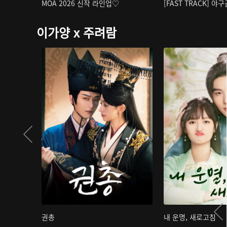
MOA 2026 신작 라인업♡
[FAST TRACK] 야
이가양 x 주려람
권총
내 운명, 새로고침