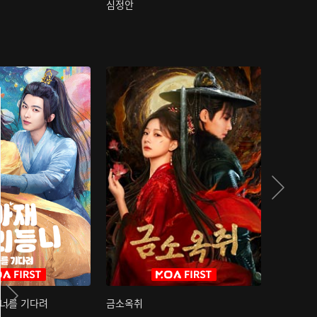
심정안
여과성음유
 너를 기다려
금소옥취
금수택심