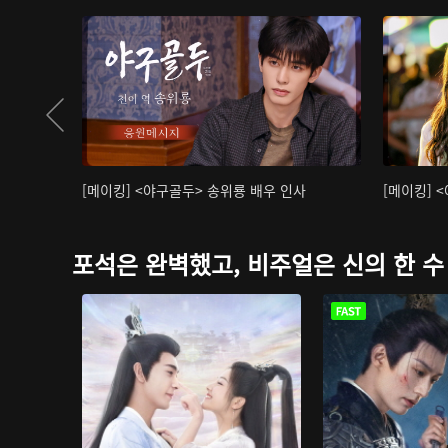
[메이킹] <야구골두> 송위룡 배우 인사
[메이킹] 
포석은 완벽했고, 비주얼은 신의 한 수