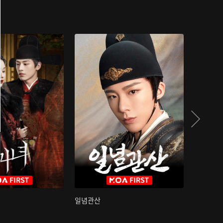
일념관산
국색방화