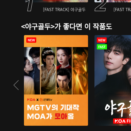
[FAST TRACK] 야구골두
[FAST T
<야구골두>가 좋다면 이 작품도