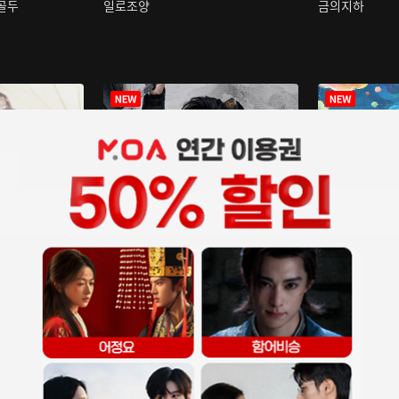
구골두
일로조양
금의지하
장중인
아재저리등니 :