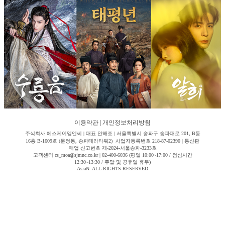
이용약관
|
개인정보처리방침
주식회사 에스제이엠엔씨 | 대표 안해조 | 서울특별시 송파구 송파대로 201, B동
16층 B-1609호 (문정동, 송파테라타워2) 사업자등록번호 218-87-02390 | 통신판
매업 신고번호 제-2024-서울송파-3233호
고객센터 cs_moa@sjmnc.co.kr | 02-400-6036 (평일 10:00~17:00 / 점심시간
12:30~13:30 / 주말 및 공휴일 휴무)
AsiaN. ALL RIGHTS RESERVED