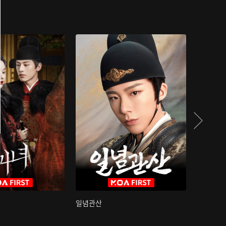
일념관산
국색방화