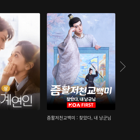
즘활저천교백미 : 찾았다, 내 낭군님
산하침