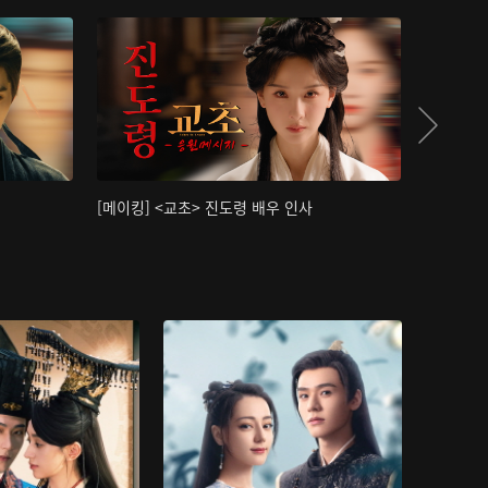
[메이킹] <교초> 진도령 배우 인사
[메이킹]