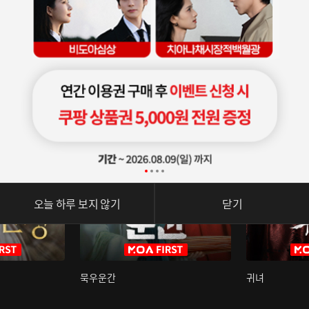
오늘 하루 보지 않기
닫기
묵우운간
귀녀