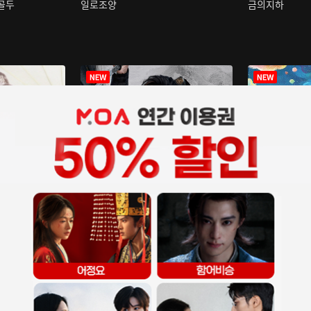
구골두
일로조양
금의지하
장중인
아재저리등니 :