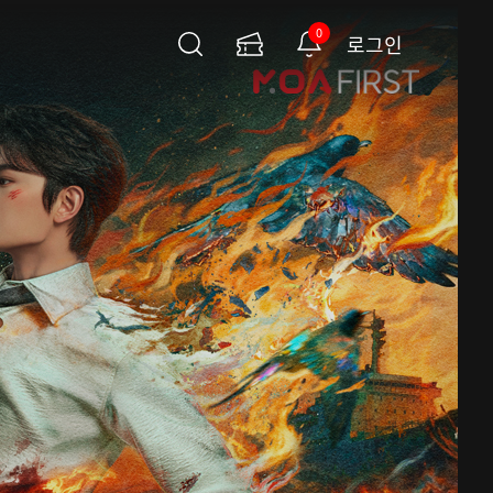
0
로그인
검
이
알
색
용
림
권
페
이
지