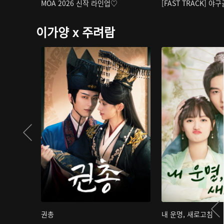
MOA 2026 신작 라인업♡
[FAST TRACK] 야
이가양 x 주려람
권총
내 운명, 새로고침