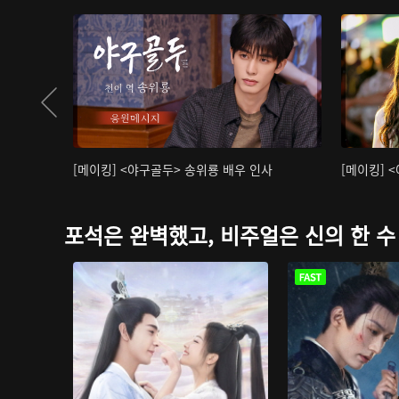
[메이킹] <야구골두> 송위룡 배우 인사
[메이킹] 
포석은 완벽했고, 비주얼은 신의 한 수