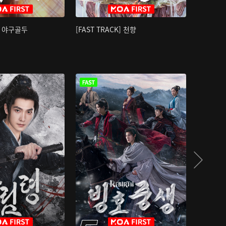
K] 야구골두
[FAST TRACK] 천향
소오강호 