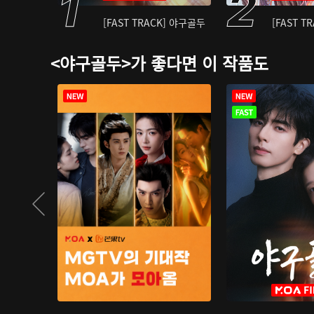
[FAST TRACK] 야구골두
[FAST T
<야구골두>가 좋다면 이 작품도