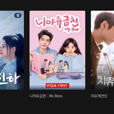
니야유금천 : My Boss
치유계연인