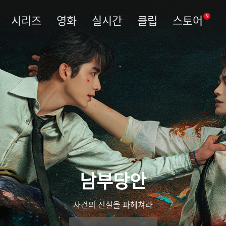
시리즈
영화
실시간
클립
스토어
N
남부당안
사건의 진실을 파헤쳐라