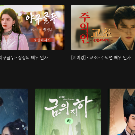
<야구골두> 장정의 배우 인사
[메이킹] <교초> 주익연 배우 인사