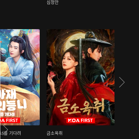
심정안
여과성음유
 너를 기다려
금소옥취
금수택심