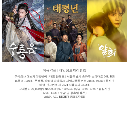
이용약관
|
개인정보처리방침
주식회사 에스제이엠엔씨 | 대표 안해조 | 서울특별시 송파구 송파대로 201, B동
16층 B-1609호 (문정동, 송파테라타워2) 사업자등록번호 218-87-02390 | 통신판
매업 신고번호 제-2024-서울송파-3233호
고객센터 cs_moa@sjmnc.co.kr | 02-400-6036 (평일 10:00~17:00 / 점심시간
12:30~13:30 / 주말 및 공휴일 휴무)
AsiaN. ALL RIGHTS RESERVED