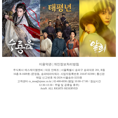
이용약관
|
개인정보처리방침
주식회사 에스제이엠엔씨 | 대표 안해조 | 서울특별시 송파구 송파대로 201, B동
16층 B-1609호 (문정동, 송파테라타워2) 사업자등록번호 218-87-02390 | 통신판
매업 신고번호 제-2024-서울송파-3233호
고객센터 cs_moa@sjmnc.co.kr | 02-400-6036 (평일 10:00~17:00 / 점심시간
12:30~13:30 / 주말 및 공휴일 휴무)
AsiaN. ALL RIGHTS RESERVED