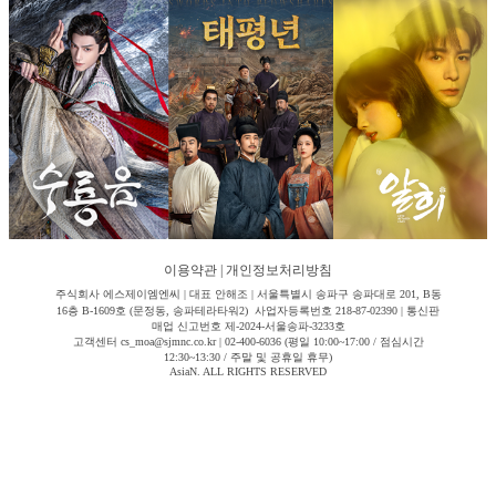
이용약관
|
개인정보처리방침
주식회사 에스제이엠엔씨 | 대표 안해조 | 서울특별시 송파구 송파대로 201, B동
16층 B-1609호 (문정동, 송파테라타워2) 사업자등록번호 218-87-02390 | 통신판
매업 신고번호 제-2024-서울송파-3233호
고객센터 cs_moa@sjmnc.co.kr | 02-400-6036 (평일 10:00~17:00 / 점심시간
12:30~13:30 / 주말 및 공휴일 휴무)
AsiaN. ALL RIGHTS RESERVED