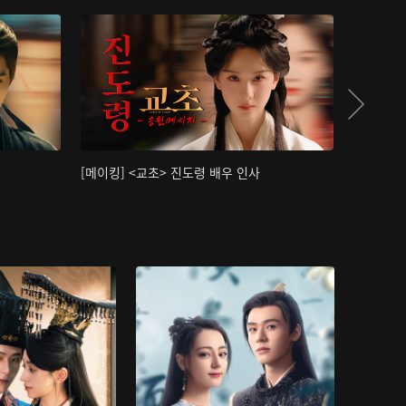
[메이킹] <교초> 진도령 배우 인사
[메이킹]