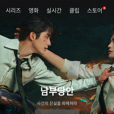
시리즈
영화
실시간
클립
스토어
N
남부당안
사건의 진실을 파헤쳐라