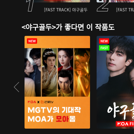
[FAST TRACK] 야구골두
[FAST T
<야구골두>가 좋다면 이 작품도