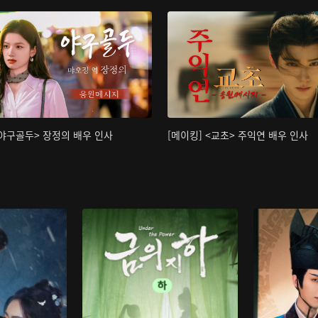
<야구골두> 장정의 배우 인사
[메이킹] <교초> 주익연 배우 인사