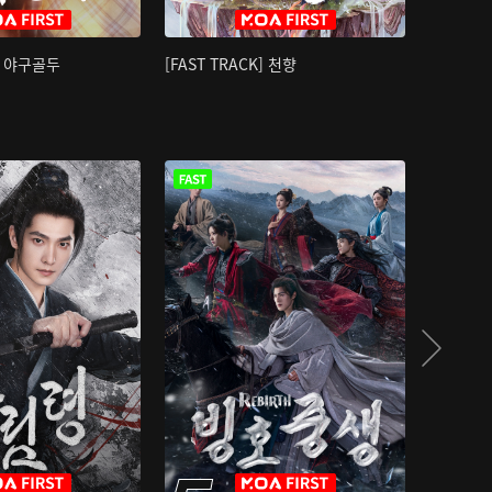
K] 야구골두
[FAST TRACK] 천향
소오강호 