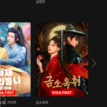
심정안
여과성음유
 너를 기다려
금소옥취
금수택심