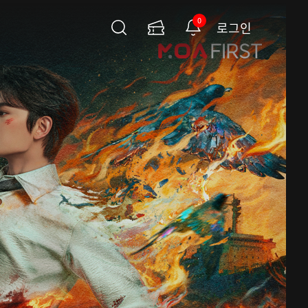
0
로그인
검
이
알
색
용
림
권
페
이
지