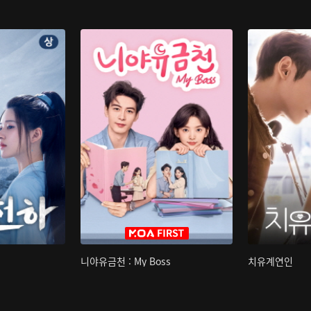
니야유금천 : My Boss
치유계연인