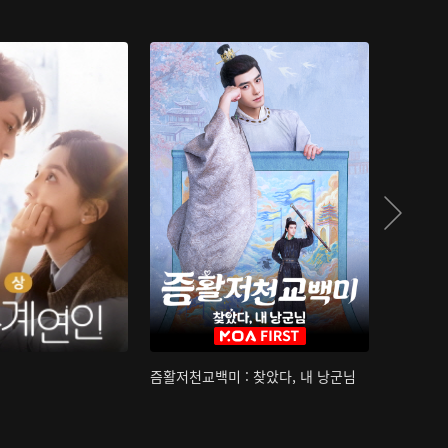
즘활저천교백미 : 찾았다, 내 낭군님
산하침