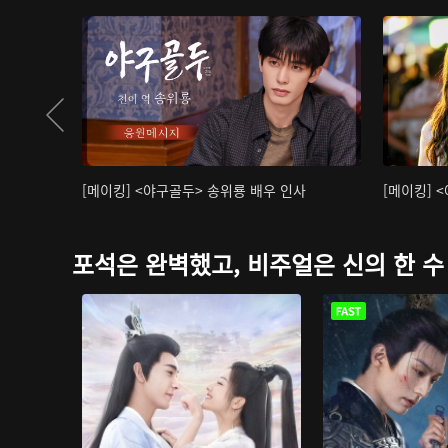
[메이킹] <야구골두> 송위룡 배우 인사
[메이킹] 
포석은 완벽했고, 비주얼은 신의 한 수