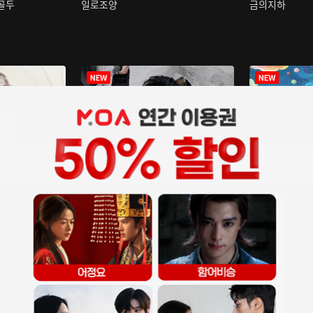
구골두
일로조양
금의지하
장중인
아재저리등니 :