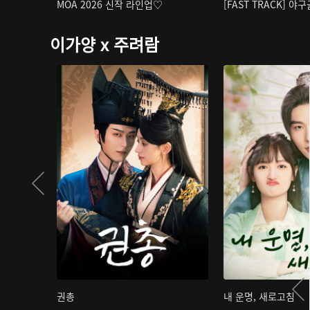
MOA 2026 신작 라인업♡
[FAST TRACK] 야
이가양 x 주려람
권총
내 운명, 새로고침