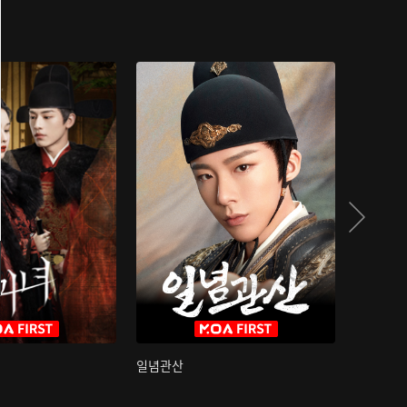
일념관산
국색방화