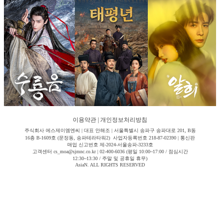
이용약관
|
개인정보처리방침
주식회사 에스제이엠엔씨 | 대표 안해조 | 서울특별시 송파구 송파대로 201, B동
16층 B-1609호 (문정동, 송파테라타워2) 사업자등록번호 218-87-02390 | 통신판
매업 신고번호 제-2024-서울송파-3233호
고객센터 cs_moa@sjmnc.co.kr | 02-400-6036 (평일 10:00~17:00 / 점심시간
12:30~13:30 / 주말 및 공휴일 휴무)
AsiaN. ALL RIGHTS RESERVED