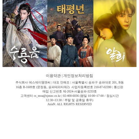
이용약관
|
개인정보처리방침
주식회사 에스제이엠엔씨 | 대표 안해조 | 서울특별시 송파구 송파대로 201, B동
16층 B-1609호 (문정동, 송파테라타워2) 사업자등록번호 218-87-02390 | 통신판
매업 신고번호 제-2024-서울송파-3233호
고객센터 cs_moa@sjmnc.co.kr | 02-400-6036 (평일 10:00~17:00 / 점심시간
12:30~13:30 / 주말 및 공휴일 휴무)
AsiaN. ALL RIGHTS RESERVED