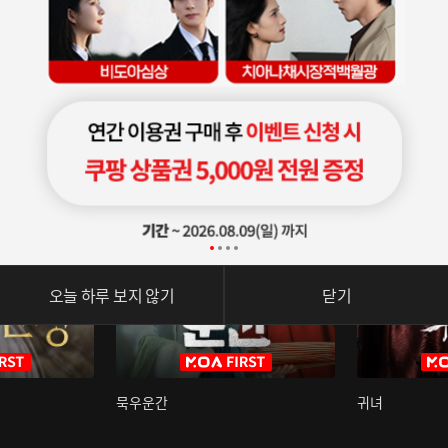
오늘 하루 보지 않기
닫기
묵우운간
귀녀