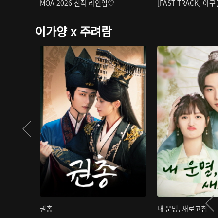
MOA 2026 신작 라인업♡
[FAST TRACK] 야
이가양 x 주려람
권총
내 운명, 새로고침