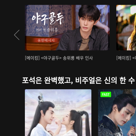
[메이킹] <야구골두> 송위룡 배우 인사
[메이킹] 
포석은 완벽했고, 비주얼은 신의 한 수