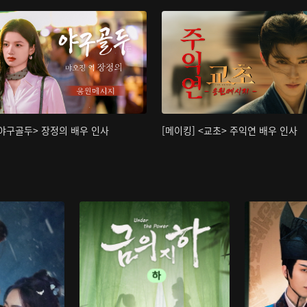
<야구골두> 장정의 배우 인사
[메이킹] <교초> 주익연 배우 인사