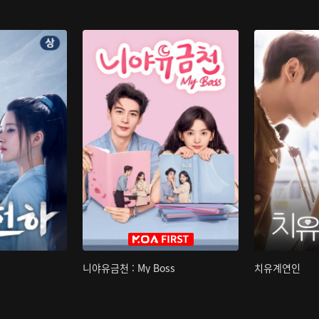
니야유금천 : My Boss
치유계연인