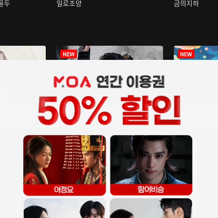
구골두
일로조양
금의지하
장중인
아재저리등니 :