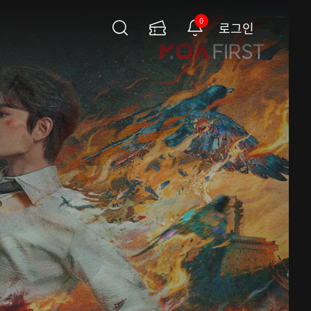
0
로그인
검
이
알
색
용
림
권
페
이
지