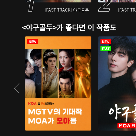
[FAST TRACK] 야구골두
[FAST T
<야구골두>가 좋다면 이 작품도