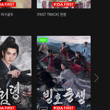
K] 야구골두
[FAST TRACK] 천향
소오강호 