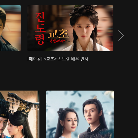
[메이킹] <교초> 진도령 배우 인사
[메이킹]