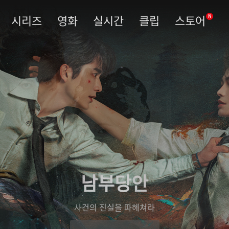
시리즈
영화
실시간
클립
스토어
N
남부당안
사건의 진실을 파헤쳐라