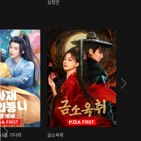
심정안
여과성음유
 너를 기다려
금소옥취
금수택심