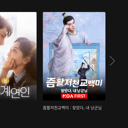
즘활저천교백미 : 찾았다, 내 낭군님
산하침