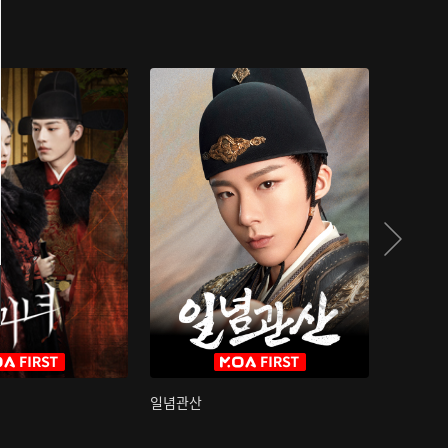
일념관산
국색방화