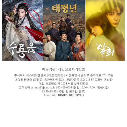
이용약관
|
개인정보처리방침
주식회사 에스제이엠엔씨 | 대표 안해조 | 서울특별시 송파구 송파대로 201, B동
16층 B-1609호 (문정동, 송파테라타워2) 사업자등록번호 218-87-02390 | 통신판
매업 신고번호 제-2024-서울송파-3233호
고객센터 cs_moa@sjmnc.co.kr | 02-400-6036 (평일 10:00~17:00 / 점심시간
12:30~13:30 / 주말 및 공휴일 휴무)
AsiaN. ALL RIGHTS RESERVED