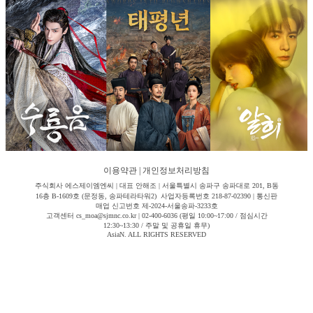
이용약관
|
개인정보처리방침
주식회사 에스제이엠엔씨 | 대표 안해조 | 서울특별시 송파구 송파대로 201, B동
16층 B-1609호 (문정동, 송파테라타워2) 사업자등록번호 218-87-02390 | 통신판
매업 신고번호 제-2024-서울송파-3233호
고객센터 cs_moa@sjmnc.co.kr | 02-400-6036 (평일 10:00~17:00 / 점심시간
12:30~13:30 / 주말 및 공휴일 휴무)
AsiaN. ALL RIGHTS RESERVED