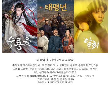
이용약관
|
개인정보처리방침
주식회사 에스제이엠엔씨 | 대표 안해조 | 서울특별시 송파구 송파대로 201, B동
16층 B-1609호 (문정동, 송파테라타워2) 사업자등록번호 218-87-02390 | 통신판
매업 신고번호 제-2024-서울송파-3233호
고객센터 cs_moa@sjmnc.co.kr | 02-400-6036 (평일 10:00~17:00 / 점심시간
12:30~13:30 / 주말 및 공휴일 휴무)
AsiaN. ALL RIGHTS RESERVED