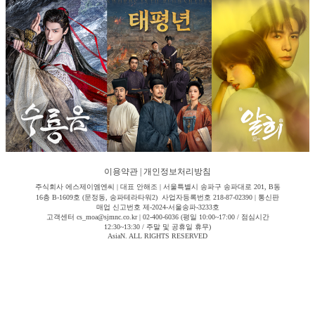
이용약관
|
개인정보처리방침
주식회사 에스제이엠엔씨 | 대표 안해조 | 서울특별시 송파구 송파대로 201, B동
16층 B-1609호 (문정동, 송파테라타워2) 사업자등록번호 218-87-02390 | 통신판
매업 신고번호 제-2024-서울송파-3233호
고객센터 cs_moa@sjmnc.co.kr | 02-400-6036 (평일 10:00~17:00 / 점심시간
12:30~13:30 / 주말 및 공휴일 휴무)
AsiaN. ALL RIGHTS RESERVED