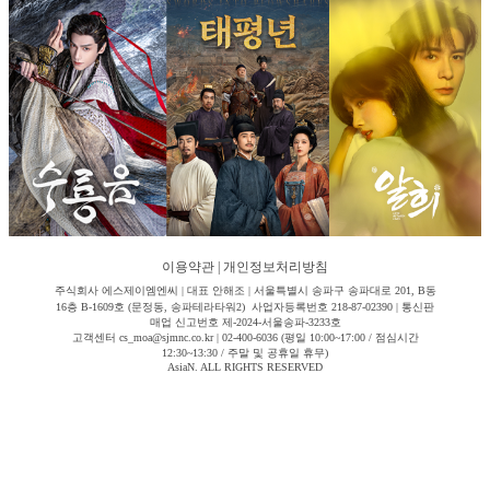
이용약관
|
개인정보처리방침
주식회사 에스제이엠엔씨 | 대표 안해조 | 서울특별시 송파구 송파대로 201, B동
16층 B-1609호 (문정동, 송파테라타워2) 사업자등록번호 218-87-02390 | 통신판
매업 신고번호 제-2024-서울송파-3233호
고객센터 cs_moa@sjmnc.co.kr | 02-400-6036 (평일 10:00~17:00 / 점심시간
12:30~13:30 / 주말 및 공휴일 휴무)
AsiaN. ALL RIGHTS RESERVED