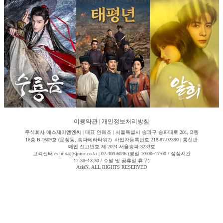
이용약관
|
개인정보처리방침
주식회사 에스제이엠엔씨 | 대표 안해조 | 서울특별시 송파구 송파대로 201, B동
16층 B-1609호 (문정동, 송파테라타워2) 사업자등록번호 218-87-02390 | 통신판
매업 신고번호 제-2024-서울송파-3233호
고객센터 cs_moa@sjmnc.co.kr | 02-400-6036 (평일 10:00~17:00 / 점심시간
12:30~13:30 / 주말 및 공휴일 휴무)
AsiaN. ALL RIGHTS RESERVED