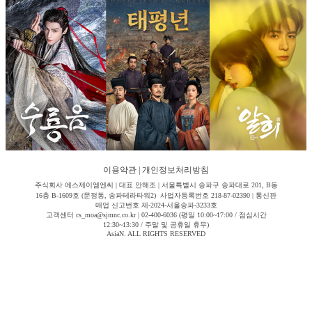
이용약관
|
개인정보처리방침
주식회사 에스제이엠엔씨 | 대표 안해조 | 서울특별시 송파구 송파대로 201, B동
16층 B-1609호 (문정동, 송파테라타워2) 사업자등록번호 218-87-02390 | 통신판
매업 신고번호 제-2024-서울송파-3233호
고객센터 cs_moa@sjmnc.co.kr | 02-400-6036 (평일 10:00~17:00 / 점심시간
12:30~13:30 / 주말 및 공휴일 휴무)
AsiaN. ALL RIGHTS RESERVED