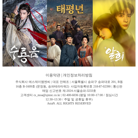
이용약관
|
개인정보처리방침
주식회사 에스제이엠엔씨 | 대표 안해조 | 서울특별시 송파구 송파대로 201, B동
16층 B-1609호 (문정동, 송파테라타워2) 사업자등록번호 218-87-02390 | 통신판
매업 신고번호 제-2024-서울송파-3233호
고객센터 cs_moa@sjmnc.co.kr | 02-400-6036 (평일 10:00~17:00 / 점심시간
12:30~13:30 / 주말 및 공휴일 휴무)
AsiaN. ALL RIGHTS RESERVED