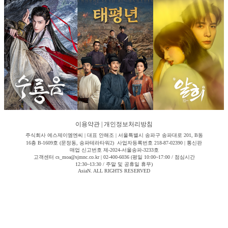
이용약관
|
개인정보처리방침
주식회사 에스제이엠엔씨 | 대표 안해조 | 서울특별시 송파구 송파대로 201, B동
16층 B-1609호 (문정동, 송파테라타워2) 사업자등록번호 218-87-02390 | 통신판
매업 신고번호 제-2024-서울송파-3233호
고객센터 cs_moa@sjmnc.co.kr | 02-400-6036 (평일 10:00~17:00 / 점심시간
12:30~13:30 / 주말 및 공휴일 휴무)
AsiaN. ALL RIGHTS RESERVED