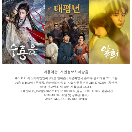
이용약관
|
개인정보처리방침
주식회사 에스제이엠엔씨 | 대표 안해조 | 서울특별시 송파구 송파대로 201, B동
16층 B-1609호 (문정동, 송파테라타워2) 사업자등록번호 218-87-02390 | 통신판
매업 신고번호 제-2024-서울송파-3233호
고객센터 cs_moa@sjmnc.co.kr | 02-400-6036 (평일 10:00~17:00 / 점심시간
12:30~13:30 / 주말 및 공휴일 휴무)
AsiaN. ALL RIGHTS RESERVED