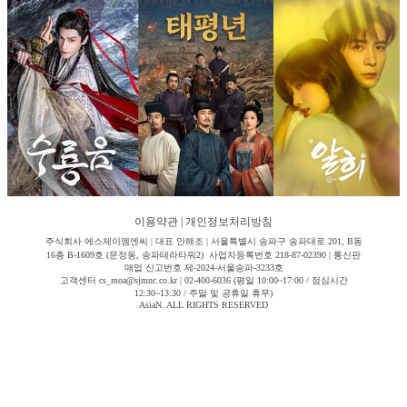
이용약관
|
개인정보처리방침
주식회사 에스제이엠엔씨 | 대표 안해조 | 서울특별시 송파구 송파대로 201, B동
16층 B-1609호 (문정동, 송파테라타워2) 사업자등록번호 218-87-02390 | 통신판
매업 신고번호 제-2024-서울송파-3233호
고객센터 cs_moa@sjmnc.co.kr | 02-400-6036 (평일 10:00~17:00 / 점심시간
12:30~13:30 / 주말 및 공휴일 휴무)
AsiaN. ALL RIGHTS RESERVED