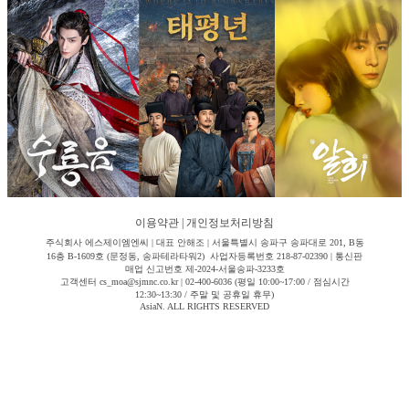
이용약관
|
개인정보처리방침
주식회사 에스제이엠엔씨 | 대표 안해조 | 서울특별시 송파구 송파대로 201, B동
16층 B-1609호 (문정동, 송파테라타워2) 사업자등록번호 218-87-02390 | 통신판
매업 신고번호 제-2024-서울송파-3233호
고객센터 cs_moa@sjmnc.co.kr | 02-400-6036 (평일 10:00~17:00 / 점심시간
12:30~13:30 / 주말 및 공휴일 휴무)
AsiaN. ALL RIGHTS RESERVED