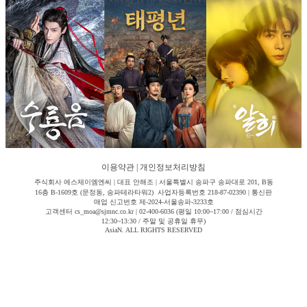
이용약관
|
개인정보처리방침
주식회사 에스제이엠엔씨 | 대표 안해조 | 서울특별시 송파구 송파대로 201, B동
16층 B-1609호 (문정동, 송파테라타워2) 사업자등록번호 218-87-02390 | 통신판
매업 신고번호 제-2024-서울송파-3233호
고객센터 cs_moa@sjmnc.co.kr | 02-400-6036 (평일 10:00~17:00 / 점심시간
12:30~13:30 / 주말 및 공휴일 휴무)
AsiaN. ALL RIGHTS RESERVED