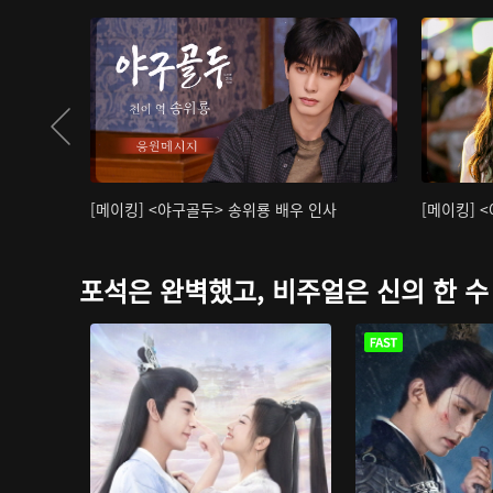
[메이킹] <야구골두> 송위룡 배우 인사
[메이킹] 
포석은 완벽했고, 비주얼은 신의 한 수