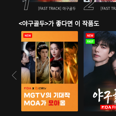
[FAST TRACK] 야구골두
[FAST T
<야구골두>가 좋다면 이 작품도