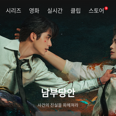
시리즈
영화
실시간
클립
스토어
N
남부당안
사건의 진실을 파헤쳐라