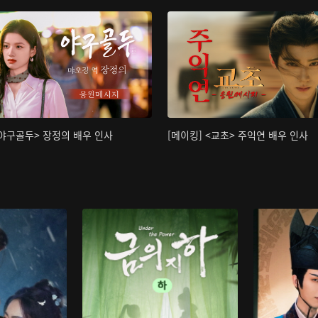
<야구골두> 장정의 배우 인사
[메이킹] <교초> 주익연 배우 인사