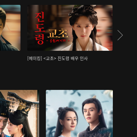
[메이킹] <교초> 진도령 배우 인사
[메이킹]