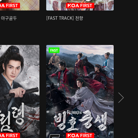
K] 야구골두
[FAST TRACK] 천향
소오강호 