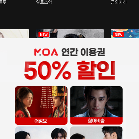
구골두
일로조양
금의지하
장중인
아재저리등니 :