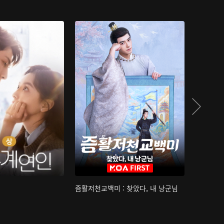
즘활저천교백미 : 찾았다, 내 낭군님
산하침