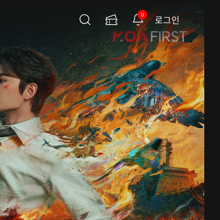
0
로그인
검
이
알
색
용
림
권
페
이
지