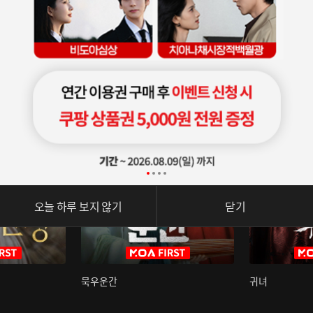
오늘 하루 보지 않기
닫기
묵우운간
귀녀