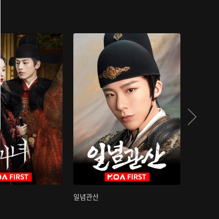
일념관산
국색방화