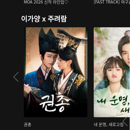
MOA 2026 신작 라인업♡
[FAST TRACK] 야
이가양 x 주려람
권총
내 운명, 새로고침