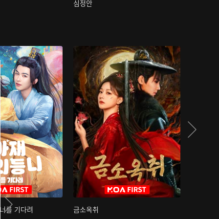
심정안
여과성음유
 너를 기다려
금소옥취
금수택심