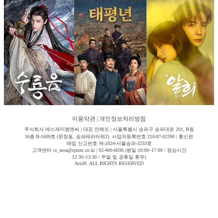
이용약관
|
개인정보처리방침
주식회사 에스제이엠엔씨 | 대표 안해조 | 서울특별시 송파구 송파대로 201, B동
16층 B-1609호 (문정동, 송파테라타워2) 사업자등록번호 218-87-02390 | 통신판
매업 신고번호 제-2024-서울송파-3233호
고객센터 cs_moa@sjmnc.co.kr | 02-400-6036 (평일 10:00~17:00 / 점심시간
12:30~13:30 / 주말 및 공휴일 휴무)
AsiaN. ALL RIGHTS RESERVED