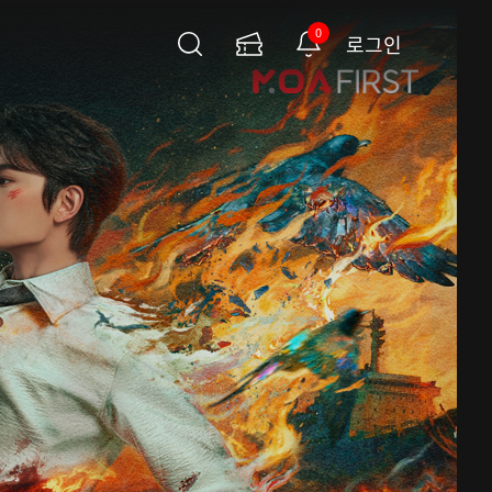
0
로그인
검
이
알
색
용
림
권
페
이
지