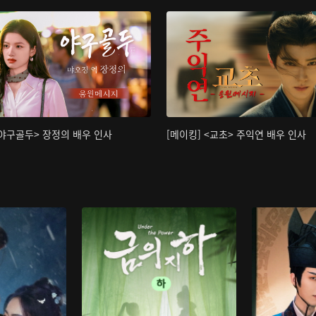
<야구골두> 장정의 배우 인사
[메이킹] <교초> 주익연 배우 인사