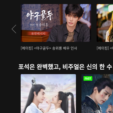
[메이킹] <야구골두> 송위룡 배우 인사
[메이킹] 
포석은 완벽했고, 비주얼은 신의 한 수