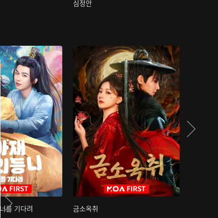
심정안
여과성음유
 너를 기다려
금소옥취
금수택심