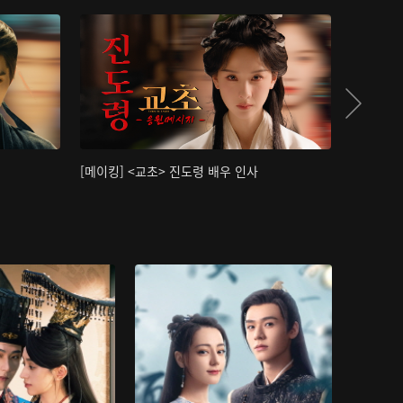
[메이킹] <교초> 진도령 배우 인사
[메이킹]