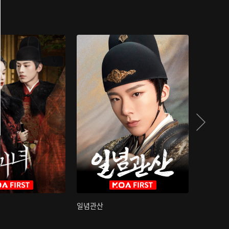
일념관산
국색방화