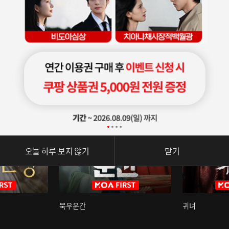
오늘 하루 보지 않기
닫기
묵우운간
귀녀