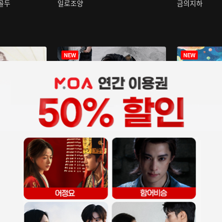
구골두
일로조양
금의지하
장중인
아재저리등니 :