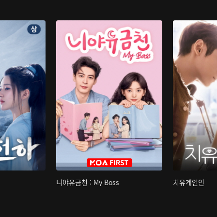
니야유금천 : My Boss
치유계연인