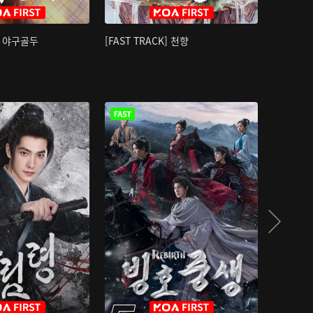
K] 야구골두
[FAST TRACK] 천향
소오강호 