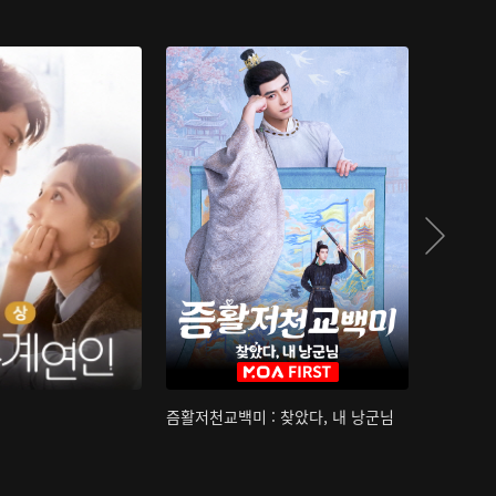
즘활저천교백미 : 찾았다, 내 낭군님
산하침