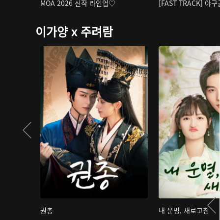
MOA 2026 신작 라인업♡
[FAST TRACK] 야
이가양 x 주려람
권총
내 운명, 새로고침