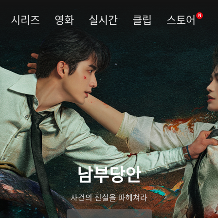
시리즈
영화
실시간
클립
스토어
N
우림령
관복을 벗고 진실을 베다