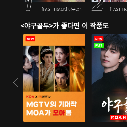
[FAST TRACK] 야구골두
[FAST T
<야구골두>가 좋다면 이 작품도