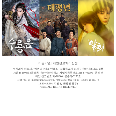
이용약관
|
개인정보처리방침
주식회사 에스제이엠엔씨 | 대표 안해조 | 서울특별시 송파구 송파대로 201, B동
16층 B-1609호 (문정동, 송파테라타워2) 사업자등록번호 218-87-02390 | 통신판
매업 신고번호 제-2024-서울송파-3233호
고객센터 cs_moa@sjmnc.co.kr | 02-400-6036 (평일 10:00~17:00 / 점심시간
12:30~13:30 / 주말 및 공휴일 휴무)
AsiaN. ALL RIGHTS RESERVED