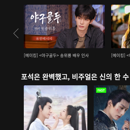
[메이킹] <야구골두> 송위룡 배우 인사
[메이킹] 
포석은 완벽했고, 비주얼은 신의 한 수