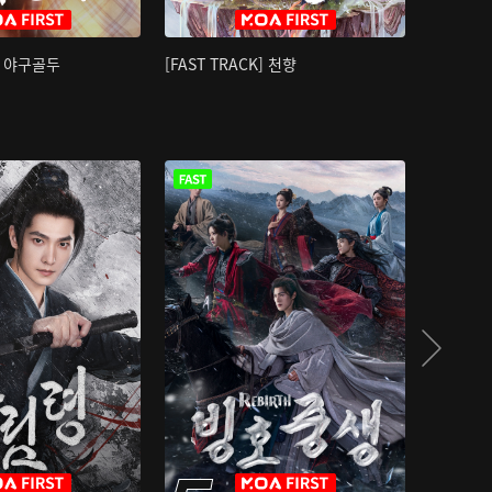
K] 야구골두
[FAST TRACK] 천향
소오강호 