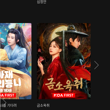
심정안
여과성음유
 너를 기다려
금소옥취
금수택심