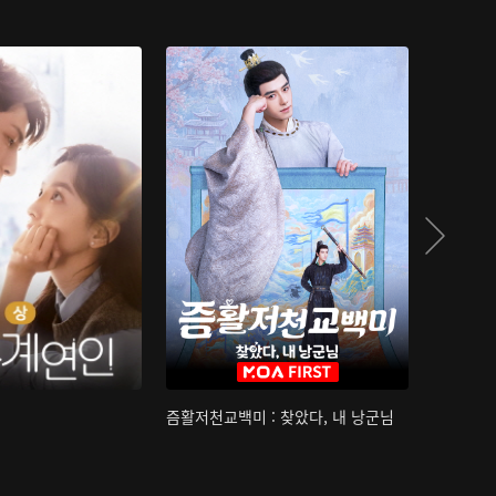
즘활저천교백미 : 찾았다, 내 낭군님
산하침