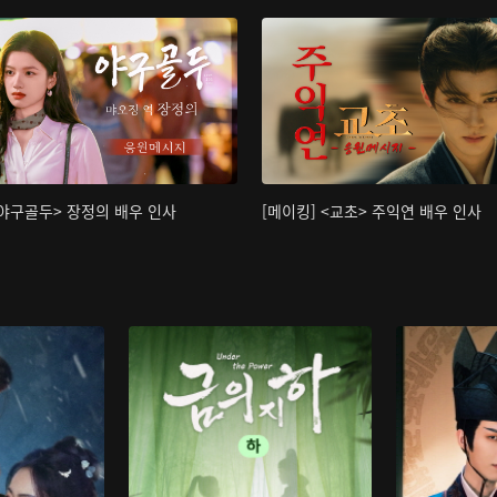
<야구골두> 장정의 배우 인사
[메이킹] <교초> 주익연 배우 인사