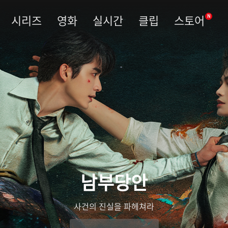
시리즈
영화
실시간
클립
스토어
N
남부당안
사건의 진실을 파헤쳐라