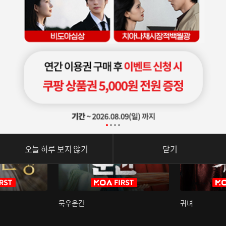
오늘 하루 보지 않기
닫기
묵우운간
귀녀