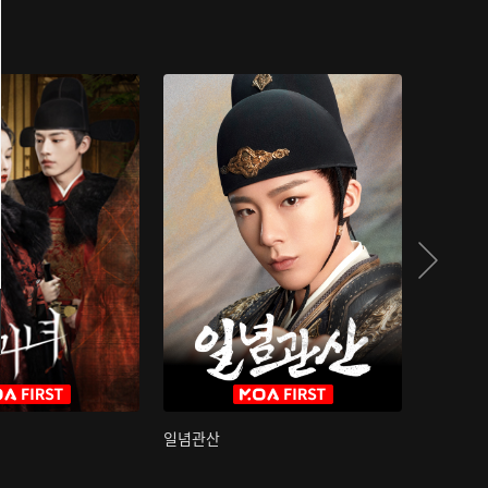
일념관산
국색방화