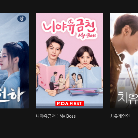
니야유금천 : My Boss
치유계연인