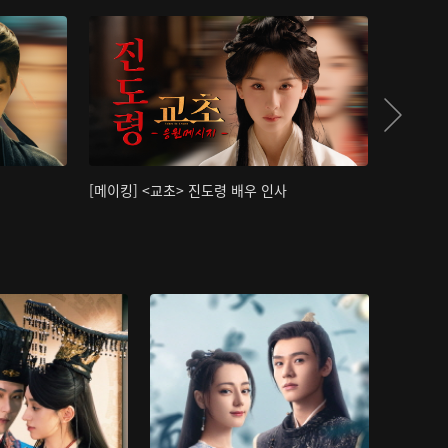
[메이킹] <교초> 진도령 배우 인사
[메이킹]