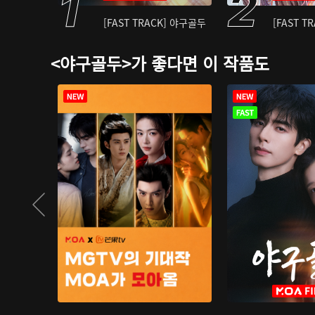
[FAST TRACK] 야구골두
[FAST T
<야구골두>가 좋다면 이 작품도