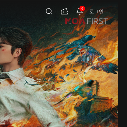
0
로그인
검
이
알
색
용
림
권
페
이
지