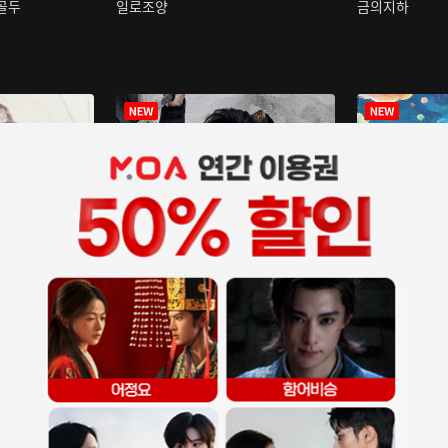
구골두
일로조양
금의지하
장중인
아재저리등니 :