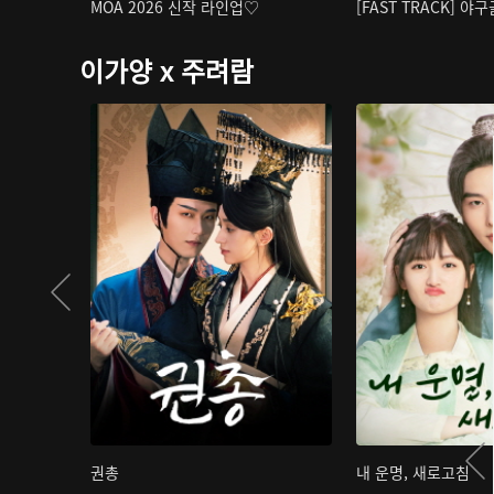
MOA 2026 신작 라인업♡
[FAST TRACK] 야
이가양 x 주려람
권총
내 운명, 새로고침