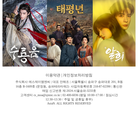
이용약관
|
개인정보처리방침
주식회사 에스제이엠엔씨 | 대표 안해조 | 서울특별시 송파구 송파대로 201, B동
16층 B-1609호 (문정동, 송파테라타워2) 사업자등록번호 218-87-02390 | 통신판
매업 신고번호 제-2024-서울송파-3233호
고객센터 cs_moa@sjmnc.co.kr | 02-400-6036 (평일 10:00~17:00 / 점심시간
12:30~13:30 / 주말 및 공휴일 휴무)
AsiaN. ALL RIGHTS RESERVED