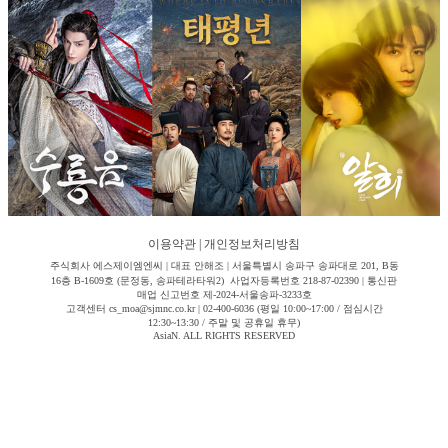
이용약관
|
개인정보처리방침
주식회사 에스제이엠엔씨 | 대표 안해조 | 서울특별시 송파구 송파대로 201, B동
16층 B-1609호 (문정동, 송파테라타워2) 사업자등록번호 218-87-02390 | 통신판
매업 신고번호 제-2024-서울송파-3233호
고객센터 cs_moa@sjmnc.co.kr | 02-400-6036 (평일 10:00~17:00 / 점심시간
12:30~13:30 / 주말 및 공휴일 휴무)
AsiaN. ALL RIGHTS RESERVED