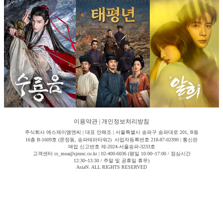
이용약관
|
개인정보처리방침
주식회사 에스제이엠엔씨 | 대표 안해조 | 서울특별시 송파구 송파대로 201, B동
16층 B-1609호 (문정동, 송파테라타워2) 사업자등록번호 218-87-02390 | 통신판
매업 신고번호 제-2024-서울송파-3233호
고객센터 cs_moa@sjmnc.co.kr | 02-400-6036 (평일 10:00~17:00 / 점심시간
12:30~13:30 / 주말 및 공휴일 휴무)
AsiaN. ALL RIGHTS RESERVED