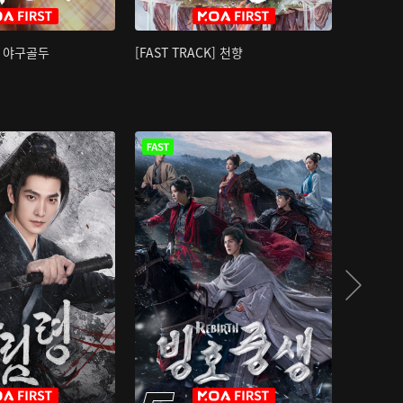
K] 야구골두
[FAST TRACK] 천향
소오강호 