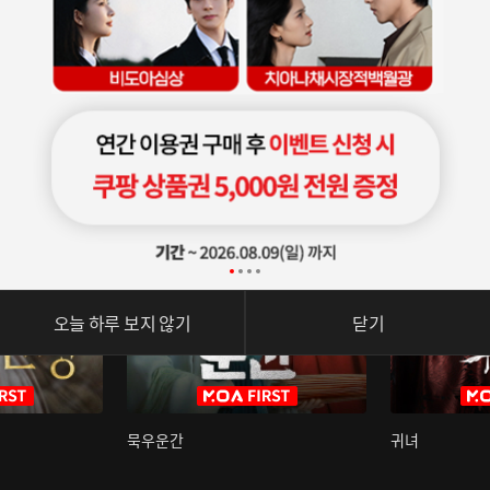
오늘 하루 보지 않기
닫기
묵우운간
귀녀