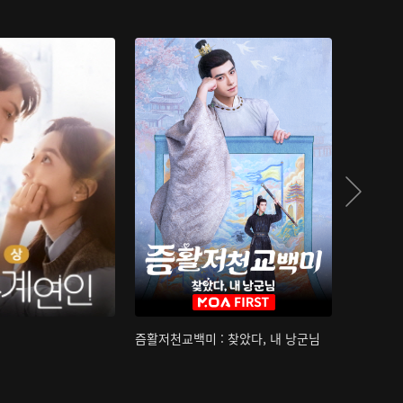
즘활저천교백미 : 찾았다, 내 낭군님
산하침