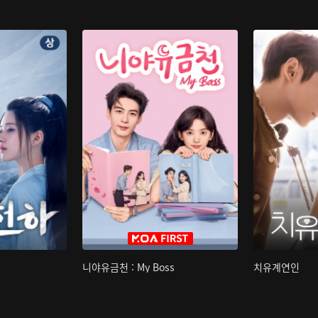
니야유금천 : My Boss
치유계연인