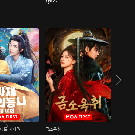
심정안
여과성음유
 너를 기다려
금소옥취
금수택심