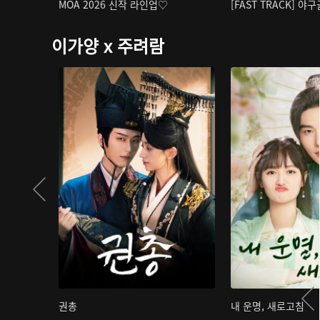
MOA 2026 신작 라인업♡
[FAST TRACK] 야
이가양 x 주려람
권총
내 운명, 새로고침