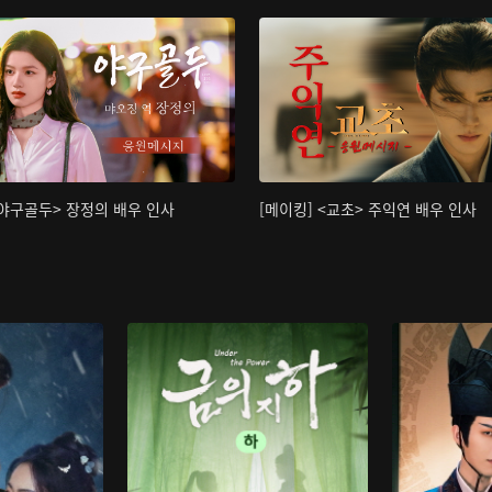
<야구골두> 장정의 배우 인사
[메이킹] <교초> 주익연 배우 인사