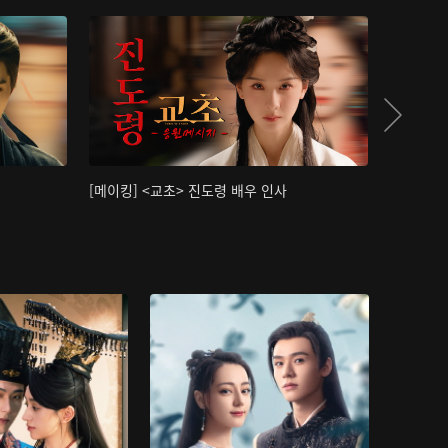
[메이킹] <교초> 진도령 배우 인사
[메이킹]