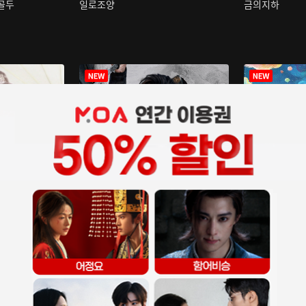
구골두
일로조양
금의지하
장중인
아재저리등니 :