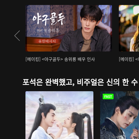
[메이킹] <야구골두> 송위룡 배우 인사
[메이킹] 
포석은 완벽했고, 비주얼은 신의 한 수