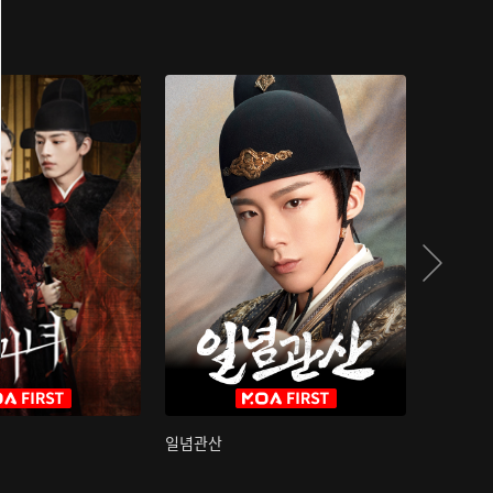
일념관산
국색방화