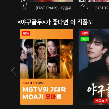
[FAST TRACK] 야구골두
[FAST T
<야구골두>가 좋다면 이 작품도