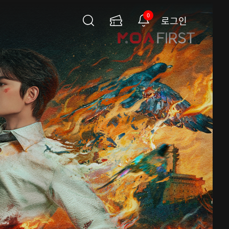
0
로그인
검
이
알
색
용
림
권
페
이
지