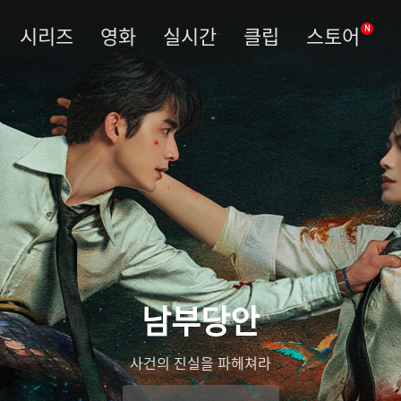
시리즈
영화
실시간
클립
스토어
N
남부당안
사건의 진실을 파헤쳐라