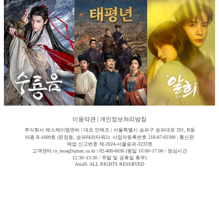
이용약관
|
개인정보처리방침
주식회사 에스제이엠엔씨 | 대표 안해조 | 서울특별시 송파구 송파대로 201, B동
16층 B-1609호 (문정동, 송파테라타워2) 사업자등록번호 218-87-02390 | 통신판
매업 신고번호 제-2024-서울송파-3233호
고객센터 cs_moa@sjmnc.co.kr | 02-400-6036 (평일 10:00~17:00 / 점심시간
12:30~13:30 / 주말 및 공휴일 휴무)
AsiaN. ALL RIGHTS RESERVED