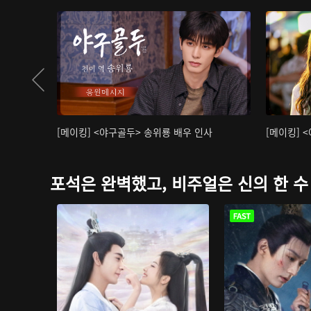
[메이킹] <야구골두> 송위룡 배우 인사
[메이킹] 
포석은 완벽했고, 비주얼은 신의 한 수