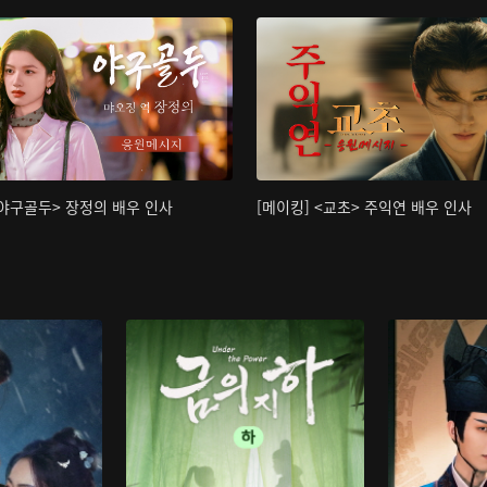
<야구골두> 장정의 배우 인사
[메이킹] <교초> 주익연 배우 인사