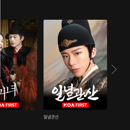
일념관산
국색방화