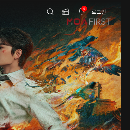
0
로그인
검
이
알
색
용
림
권
페
이
지