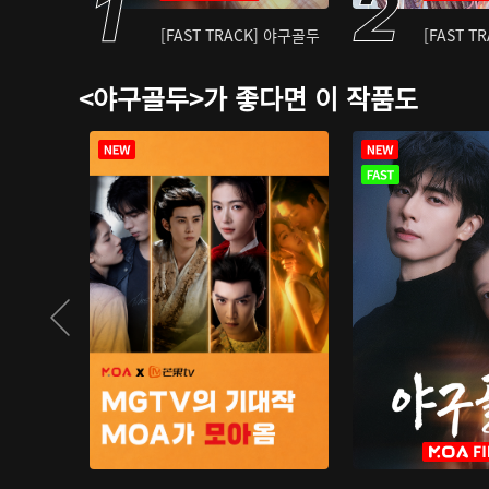
[FAST TRACK] 야구골두
[FAST T
<야구골두>가 좋다면 이 작품도