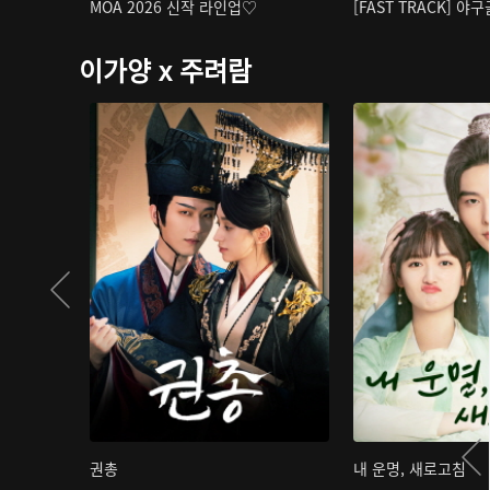
MOA 2026 신작 라인업♡
[FAST TRACK] 야
이가양 x 주려람
권총
내 운명, 새로고침