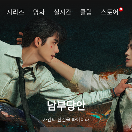
시리즈
영화
실시간
클립
스토어
N
남부당안
사건의 진실을 파헤쳐라