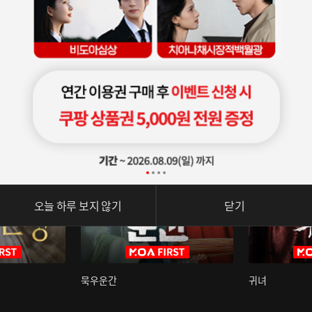
오늘 하루 보지 않기
닫기
묵우운간
귀녀