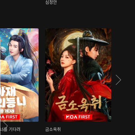
심정안
여과성음유
 너를 기다려
금소옥취
금수택심