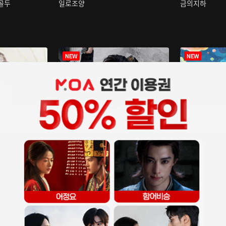
구골두
일로조양
금의지하
장중인
아재저리등니 :