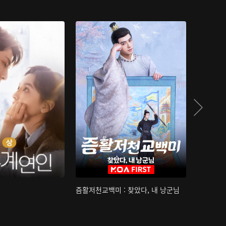
즘활저천교백미 : 찾았다, 내 낭군님
산하침