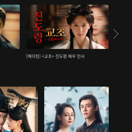
[메이킹] <교초> 진도령 배우 인사
[메이킹]