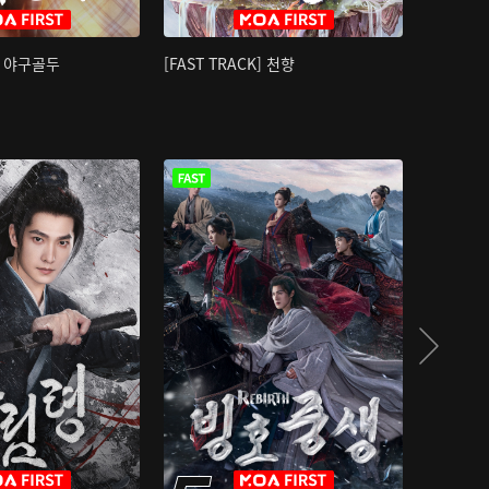
K] 야구골두
[FAST TRACK] 천향
소오강호 