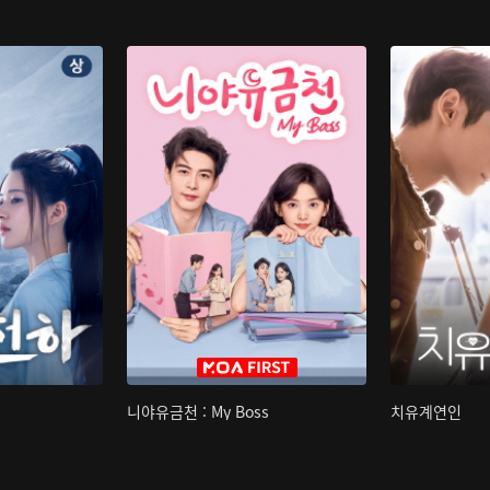
니야유금천 : My Boss
치유계연인