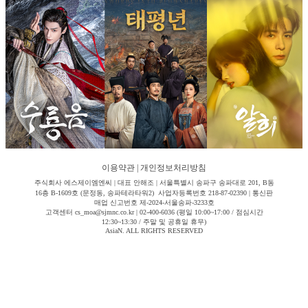
이용약관
|
개인정보처리방침
주식회사 에스제이엠엔씨 | 대표 안해조 | 서울특별시 송파구 송파대로 201, B동
16층 B-1609호 (문정동, 송파테라타워2) 사업자등록번호 218-87-02390 | 통신판
매업 신고번호 제-2024-서울송파-3233호
고객센터 cs_moa@sjmnc.co.kr | 02-400-6036 (평일 10:00~17:00 / 점심시간
12:30~13:30 / 주말 및 공휴일 휴무)
AsiaN. ALL RIGHTS RESERVED