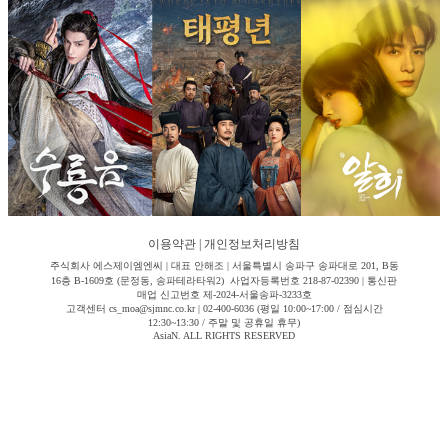
이용약관
|
개인정보처리방침
주식회사 에스제이엠엔씨 | 대표 안해조 | 서울특별시 송파구 송파대로 201, B동
16층 B-1609호 (문정동, 송파테라타워2) 사업자등록번호 218-87-02390 | 통신판
매업 신고번호 제-2024-서울송파-3233호
고객센터 cs_moa@sjmnc.co.kr | 02-400-6036 (평일 10:00~17:00 / 점심시간
12:30~13:30 / 주말 및 공휴일 휴무)
AsiaN. ALL RIGHTS RESERVED