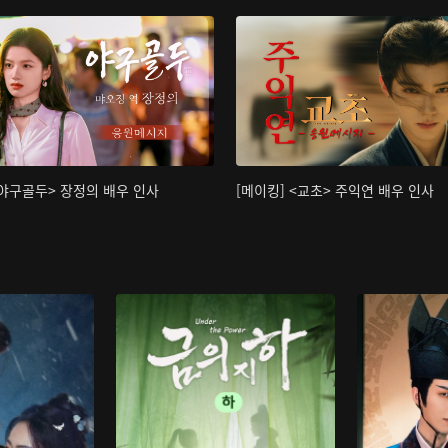
<야구골두> 장정의 배우 인사
[메이킹] <교초> 주익연 배우 인사