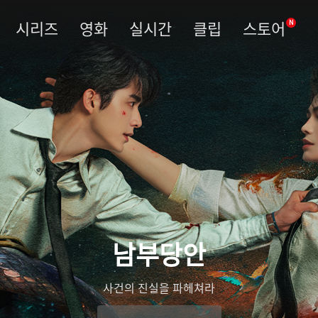
시리즈
영화
실시간
클립
스토어
N
남부당안
사건의 진실을 파헤쳐라