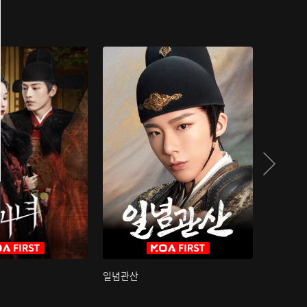
일념관산
국색방화