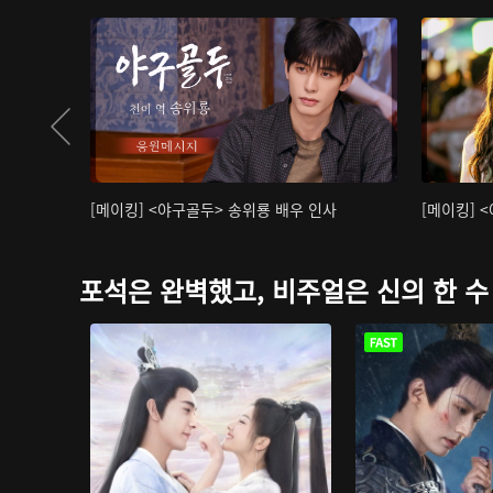
[메이킹] <야구골두> 송위룡 배우 인사
[메이킹] 
포석은 완벽했고, 비주얼은 신의 한 수