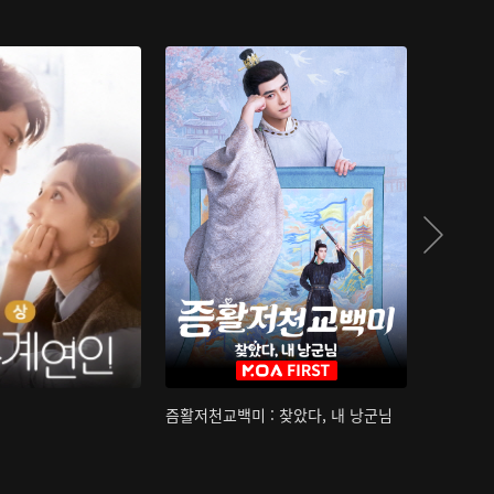
즘활저천교백미 : 찾았다, 내 낭군님
산하침