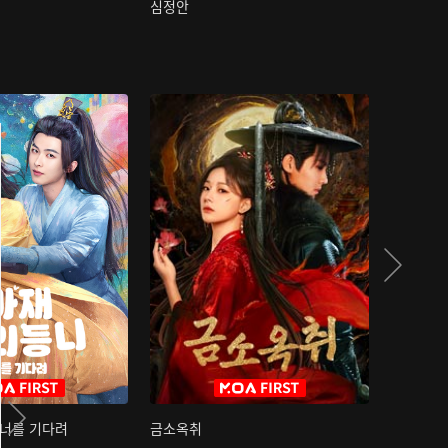
심정안
여과성음유
 너를 기다려
금소옥취
금수택심