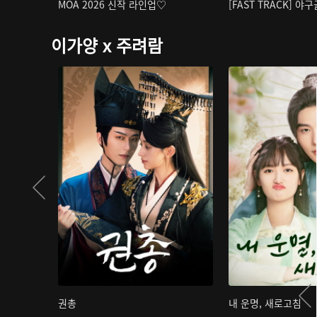
MOA 2026 신작 라인업♡
[FAST TRACK] 야
이가양 x 주려람
권총
내 운명, 새로고침