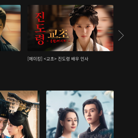
[메이킹] <교초> 진도령 배우 인사
[메이킹]