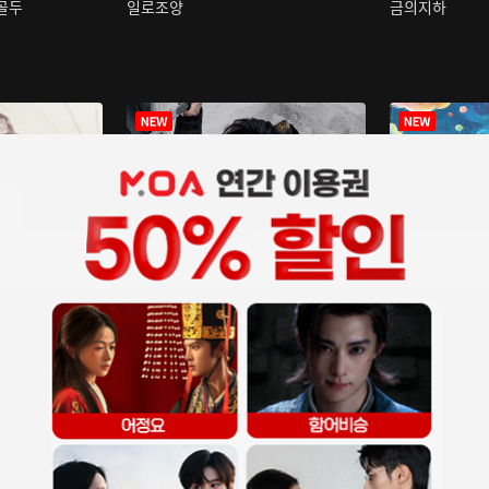
구골두
일로조양
금의지하
장중인
아재저리등니 :