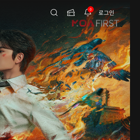
0
로그인
검
이
알
색
용
림
권
페
이
지