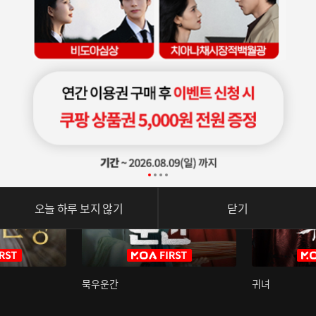
오늘 하루 보지 않기
닫기
묵우운간
귀녀