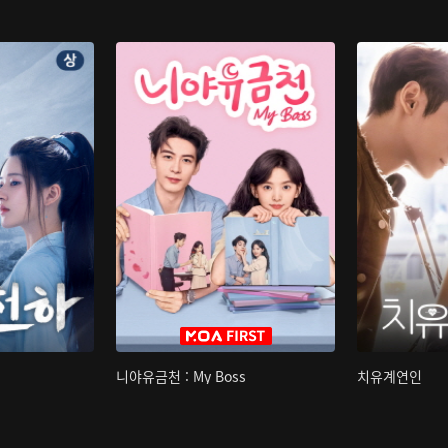
니야유금천 : My Boss
치유계연인