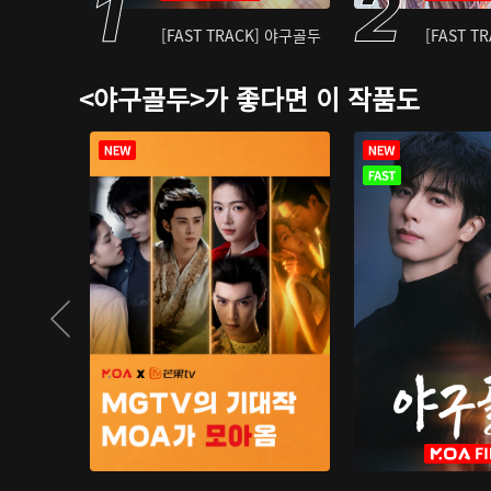
[FAST TRACK] 야구골두
[FAST T
<야구골두>가 좋다면 이 작품도