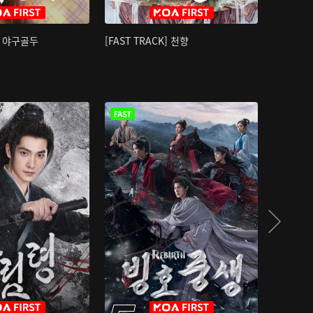
K] 야구골두
[FAST TRACK] 천향
소오강호 