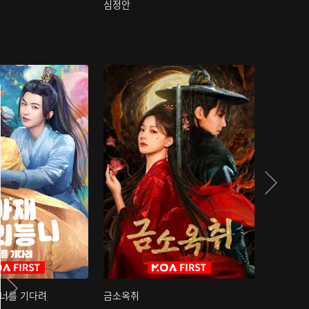
심정안
여과성음유
 너를 기다려
금소옥취
금수택심