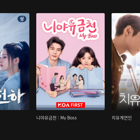
니야유금천 : My Boss
치유계연인