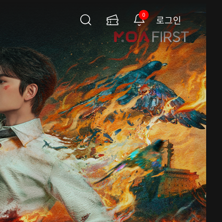
0
로그인
검
이
알
색
용
림
권
페
이
지