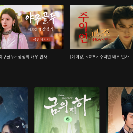
<야구골두> 장정의 배우 인사
[메이킹] <교초> 주익연 배우 인사