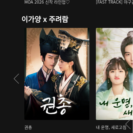
MOA 2026 신작 라인업♡
[FAST TRACK] 야
이가양 x 주려람
권총
내 운명, 새로고침