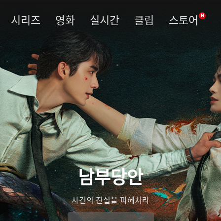
시리즈
영화
실시간
클립
스토어
N
남부당안
사건의 진실을 파헤쳐라