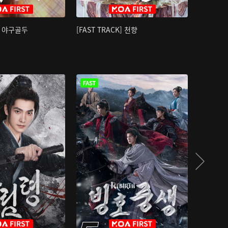
K] 야구골두
[FAST TRACK] 천향
소오강호 