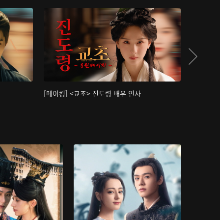
[메이킹] <교초> 진도령 배우 인사
[메이킹]