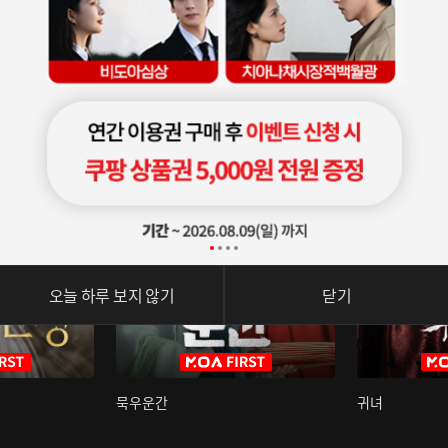
오늘 하루 보지 않기
닫기
묵우운간
귀녀