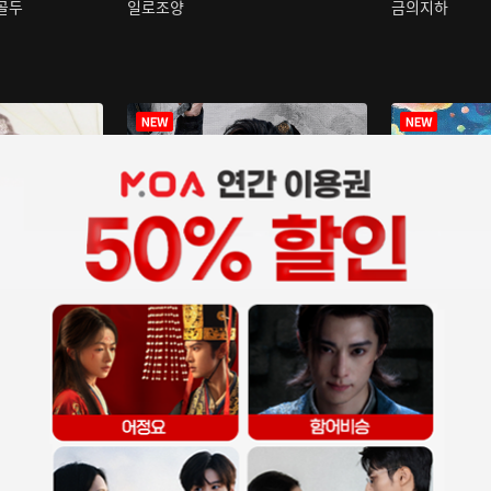
구골두
일로조양
금의지하
장중인
아재저리등니 :