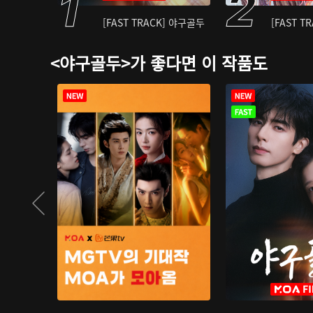
[FAST TRACK] 야구골두
[FAST T
<야구골두>가 좋다면 이 작품도