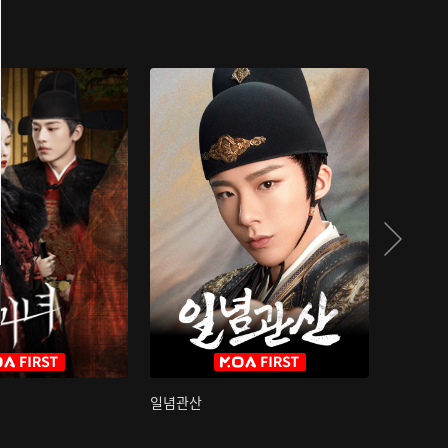
일념관산
국색방화