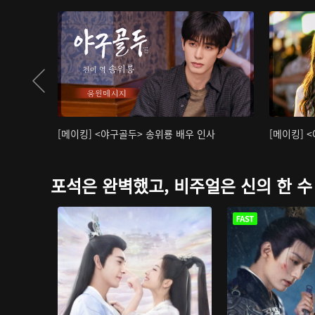
[메이킹] <야구골두> 송위룡 배우 인사
[메이킹] 
포석은 완벽했고, 비주얼은 신의 한 수