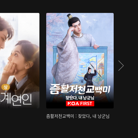
즘활저천교백미 : 찾았다, 내 낭군님
산하침