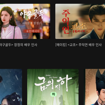
<야구골두> 장정의 배우 인사
[메이킹] <교초> 주익연 배우 인사