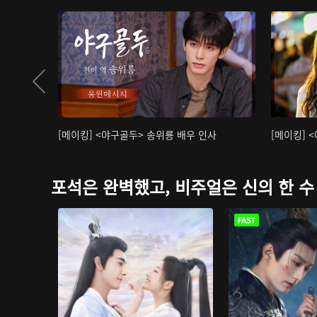
[메이킹] <야구골두> 송위룡 배우 인사
[메이킹] 
포석은 완벽했고, 비주얼은 신의 한 수