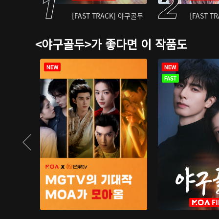
[FAST TRACK] 야구골두
[FAST T
<야구골두>가 좋다면 이 작품도