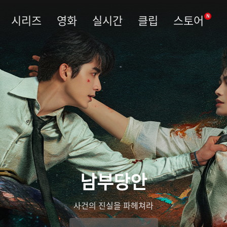
시리즈
영화
실시간
클립
스토어
N
남부당안
사건의 진실을 파헤쳐라