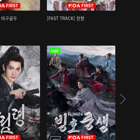
K] 야구골두
[FAST TRACK] 천향
소오강호 