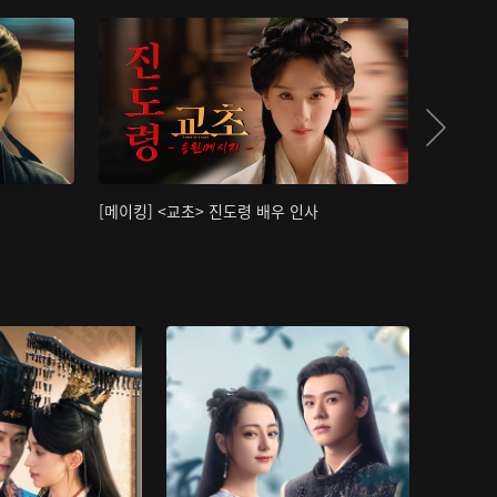
[메이킹] <교초> 진도령 배우 인사
[메이킹]