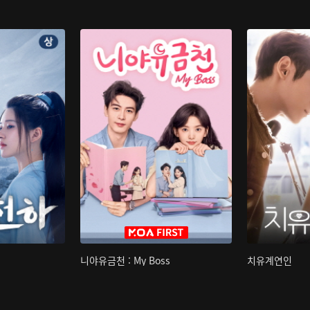
니야유금천 : My Boss
치유계연인