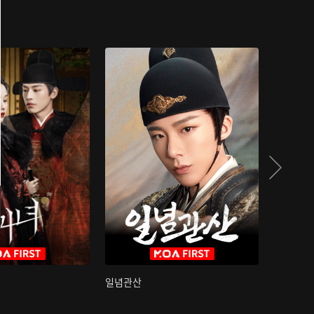
일념관산
국색방화