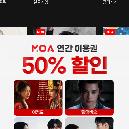
구골두
일로조양
금의지하
장중인
아재저리등니 :