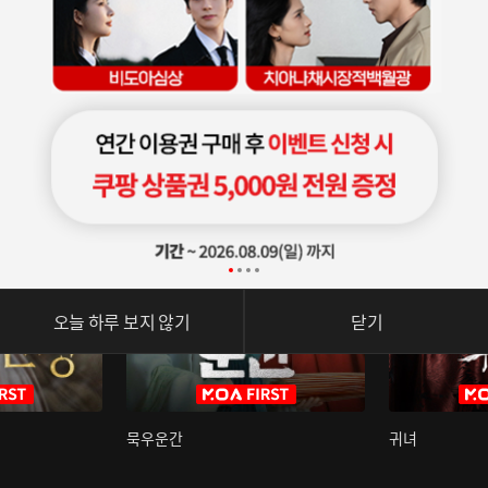
오늘 하루 보지 않기
닫기
묵우운간
귀녀