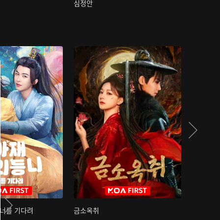
심정안
여과성음유
 너를 기다려
금소옥취
금수택심