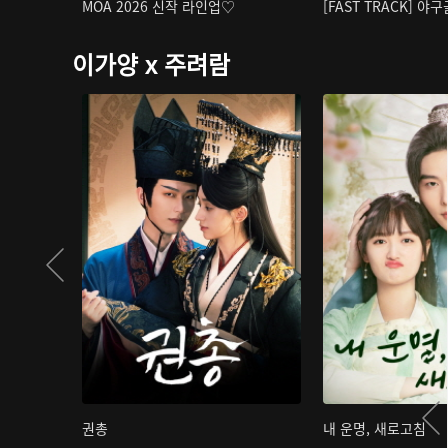
MOA 2026 신작 라인업♡
[FAST TRACK] 야
이가양 x 주려람
권총
내 운명, 새로고침