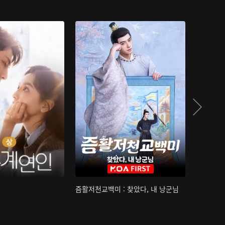
즘활저천교백미 : 찾았다, 내 낭군님
산하침