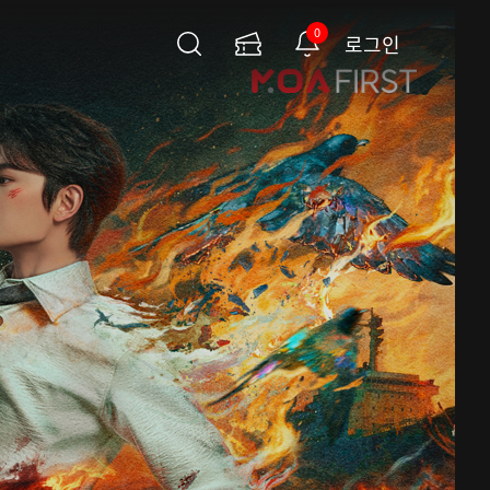
0
로그인
검
이
알
색
용
림
권
페
이
지