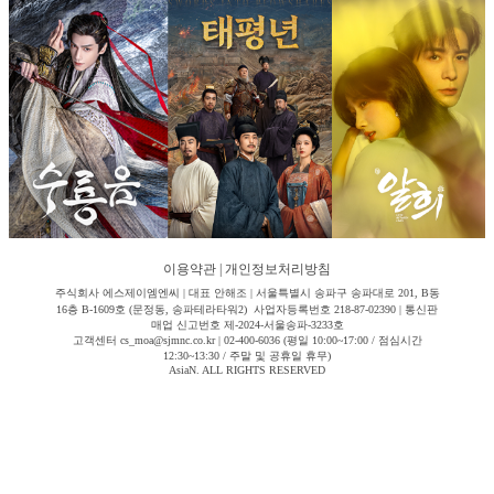
이용약관
|
개인정보처리방침
주식회사 에스제이엠엔씨 | 대표 안해조 | 서울특별시 송파구 송파대로 201, B동
16층 B-1609호 (문정동, 송파테라타워2) 사업자등록번호 218-87-02390 | 통신판
매업 신고번호 제-2024-서울송파-3233호
고객센터 cs_moa@sjmnc.co.kr | 02-400-6036 (평일 10:00~17:00 / 점심시간
12:30~13:30 / 주말 및 공휴일 휴무)
AsiaN. ALL RIGHTS RESERVED