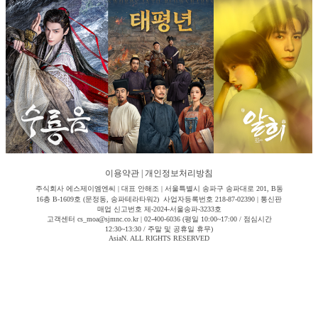
이용약관
|
개인정보처리방침
주식회사 에스제이엠엔씨 | 대표 안해조 | 서울특별시 송파구 송파대로 201, B동
16층 B-1609호 (문정동, 송파테라타워2) 사업자등록번호 218-87-02390 | 통신판
매업 신고번호 제-2024-서울송파-3233호
고객센터 cs_moa@sjmnc.co.kr | 02-400-6036 (평일 10:00~17:00 / 점심시간
12:30~13:30 / 주말 및 공휴일 휴무)
AsiaN. ALL RIGHTS RESERVED