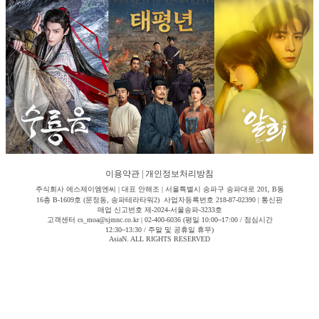
이용약관
|
개인정보처리방침
주식회사 에스제이엠엔씨 | 대표 안해조 | 서울특별시 송파구 송파대로 201, B동
16층 B-1609호 (문정동, 송파테라타워2) 사업자등록번호 218-87-02390 | 통신판
매업 신고번호 제-2024-서울송파-3233호
고객센터 cs_moa@sjmnc.co.kr | 02-400-6036 (평일 10:00~17:00 / 점심시간
12:30~13:30 / 주말 및 공휴일 휴무)
AsiaN. ALL RIGHTS RESERVED