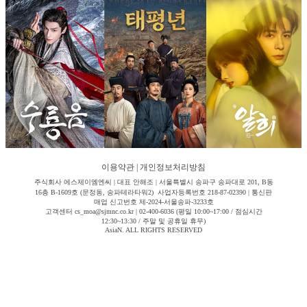
이용약관
|
개인정보처리방침
주식회사 에스제이엠엔씨 | 대표 안해조 | 서울특별시 송파구 송파대로 201, B동
16층 B-1609호 (문정동, 송파테라타워2) 사업자등록번호 218-87-02390 | 통신판
매업 신고번호 제-2024-서울송파-3233호
고객센터 cs_moa@sjmnc.co.kr | 02-400-6036 (평일 10:00~17:00 / 점심시간
12:30~13:30 / 주말 및 공휴일 휴무)
AsiaN. ALL RIGHTS RESERVED