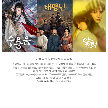
이용약관
|
개인정보처리방침
주식회사 에스제이엠엔씨 | 대표 안해조 | 서울특별시 송파구 송파대로 201, B동
16층 B-1609호 (문정동, 송파테라타워2) 사업자등록번호 218-87-02390 | 통신판
매업 신고번호 제-2024-서울송파-3233호
고객센터 cs_moa@sjmnc.co.kr | 02-400-6036 (평일 10:00~17:00 / 점심시간
12:30~13:30 / 주말 및 공휴일 휴무)
AsiaN. ALL RIGHTS RESERVED