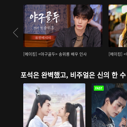
[메이킹] <야구골두> 송위룡 배우 인사
[메이킹] 
포석은 완벽했고, 비주얼은 신의 한 수