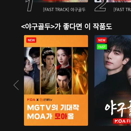
[FAST TRACK] 야구골두
[FAST T
<야구골두>가 좋다면 이 작품도