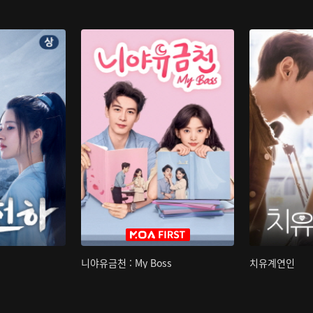
니야유금천 : My Boss
치유계연인