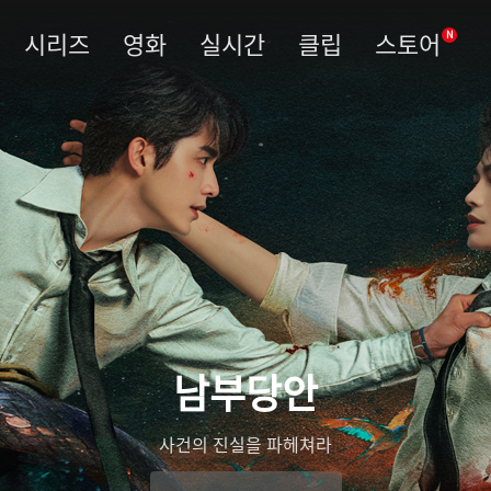
시리즈
영화
실시간
클립
스토어
N
남부당안
사건의 진실을 파헤쳐라