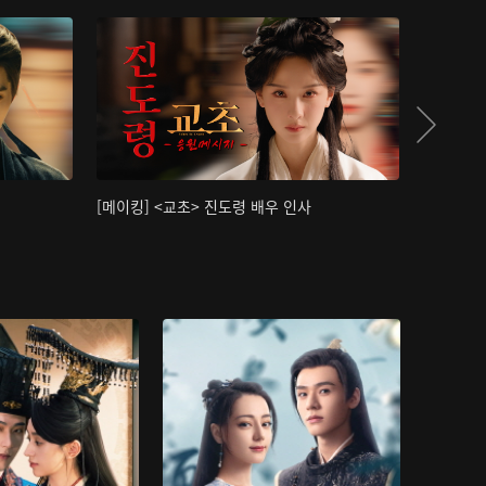
[메이킹] <교초> 진도령 배우 인사
[메이킹]