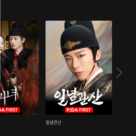
일념관산
국색방화