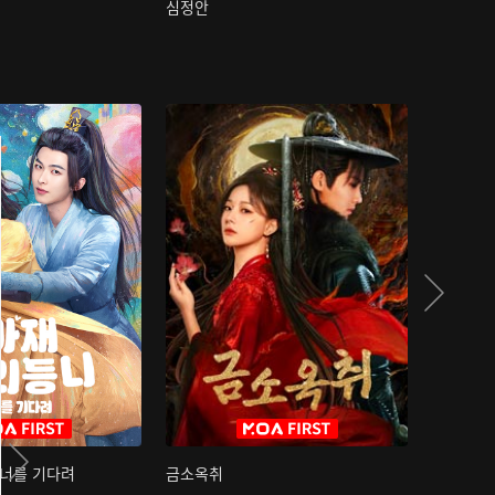
심정안
여과성음유
 너를 기다려
금소옥취
금수택심