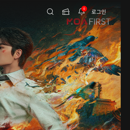
0
로그인
검
이
알
색
용
림
권
페
이
지