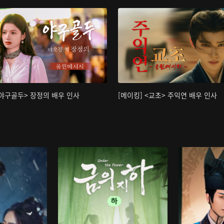
<야구골두> 장정의 배우 인사
[메이킹] <교초> 주익연 배우 인사