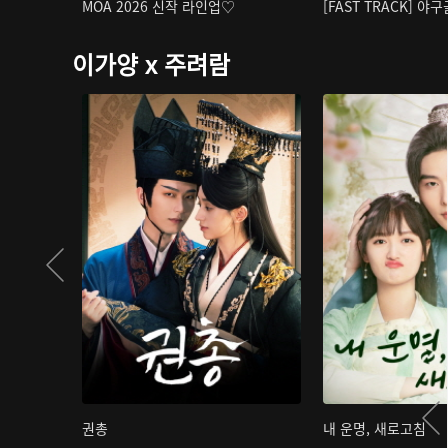
MOA 2026 신작 라인업♡
[FAST TRACK] 야
이가양 x 주려람
권총
내 운명, 새로고침