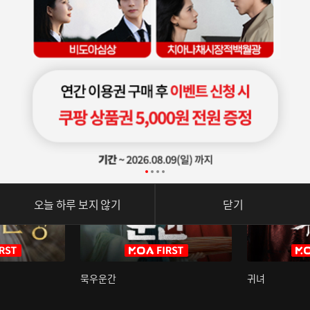
오늘 하루 보지 않기
닫기
묵우운간
귀녀