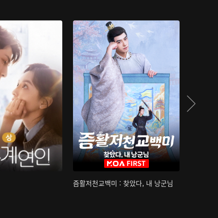
즘활저천교백미 : 찾았다, 내 낭군님
산하침