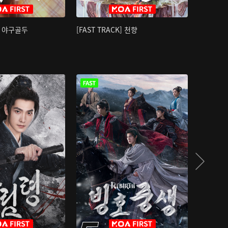
K] 야구골두
[FAST TRACK] 천향
소오강호 