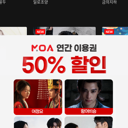
구골두
일로조양
금의지하
장중인
아재저리등니 :