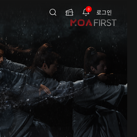
0
로그인
검
이
알
색
용
림
권
페
이
지