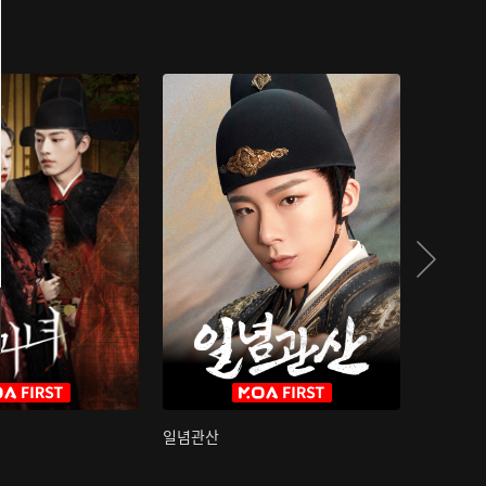
일념관산
국색방화