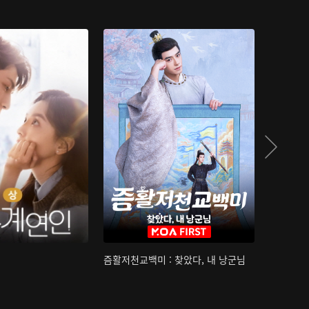
즘활저천교백미 : 찾았다, 내 낭군님
산하침