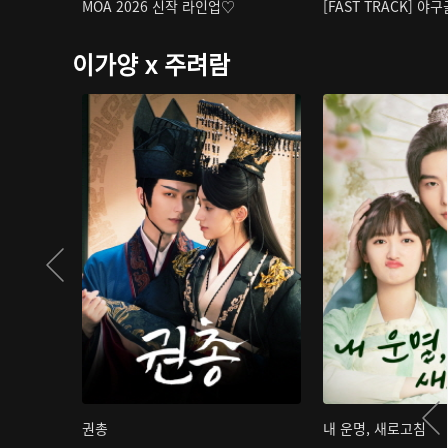
MOA 2026 신작 라인업♡
[FAST TRACK] 야
이가양 x 주려람
권총
내 운명, 새로고침