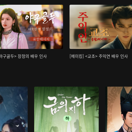
<야구골두> 장정의 배우 인사
[메이킹] <교초> 주익연 배우 인사