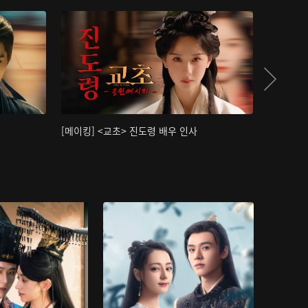
[메이킹] <교초> 진도령 배우 인사
[메이킹]