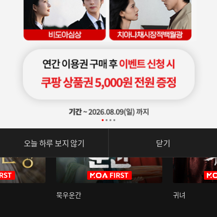
오늘 하루 보지 않기
닫기
묵우운간
귀녀