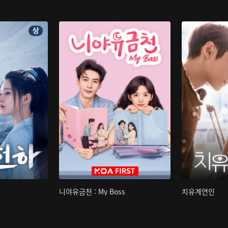
니야유금천 : My Boss
치유계연인