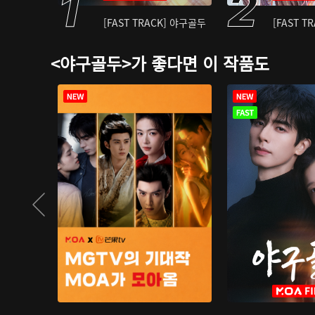
[FAST TRACK] 야구골두
[FAST T
<야구골두>가 좋다면 이 작품도