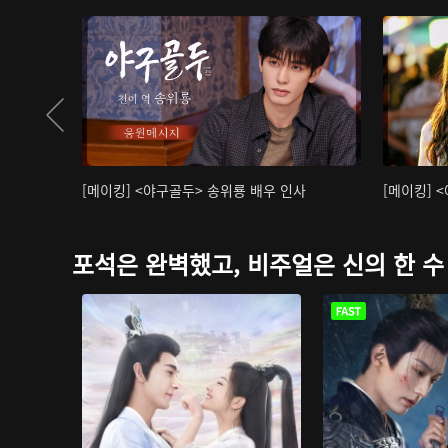
[메이킹] <야구골두> 송위룡 배우 인사
[메이킹] 
포석은 완벽했고, 비주얼은 신의 한 수