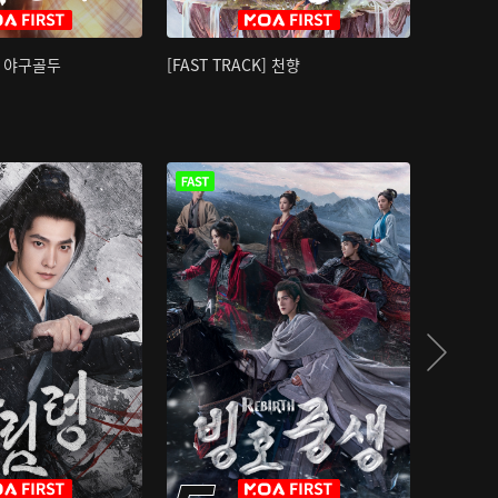
K] 야구골두
[FAST TRACK] 천향
소오강호 