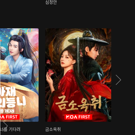
심정안
여과성음유
 너를 기다려
금소옥취
금수택심