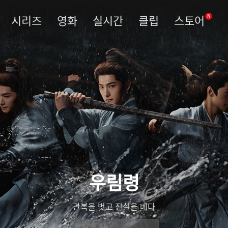
시리즈
영화
실시간
클립
스토어
N
빙호중생
얼음호수에서 깨어난 전설