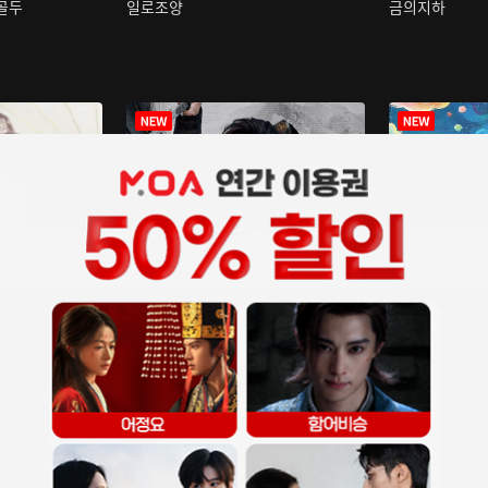
구골두
일로조양
금의지하
장중인
아재저리등니 :