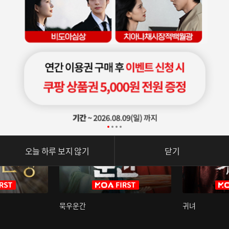
오늘 하루 보지 않기
닫기
묵우운간
귀녀