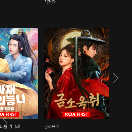
심정안
여과성음유
 너를 기다려
금소옥취
금수택심