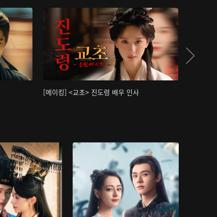
[메이킹] <교초> 진도령 배우 인사
[메이킹]