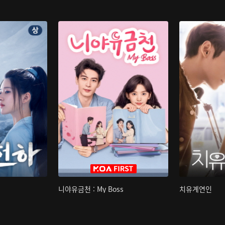
니야유금천 : My Boss
치유계연인