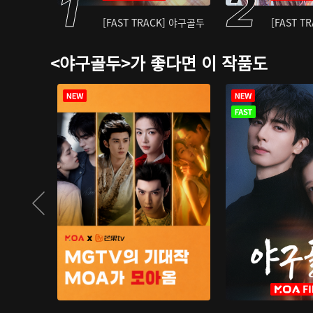
[FAST TRACK] 야구골두
[FAST T
<야구골두>가 좋다면 이 작품도