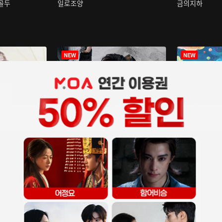
구골두
일로조양
금의지하
장중인
아재저리등니 :