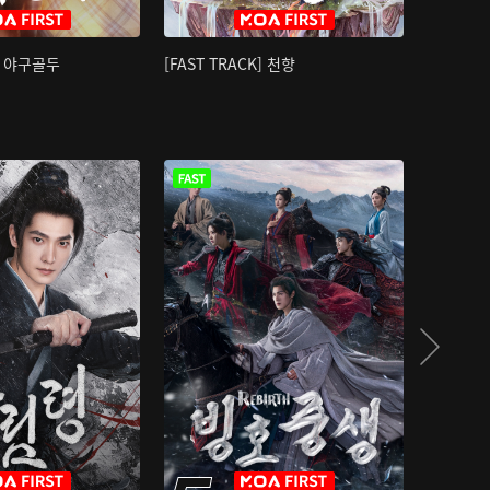
K] 야구골두
[FAST TRACK] 천향
소오강호 