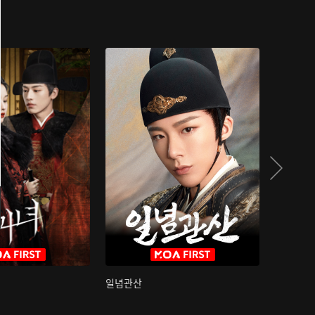
일념관산
국색방화