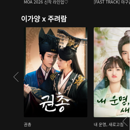
MOA 2026 신작 라인업♡
[FAST TRACK] 야
이가양 x 주려람
권총
내 운명, 새로고침