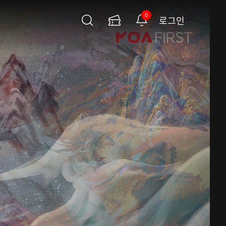
0
로그인
검
이
알
색
용
림
권
페
이
지