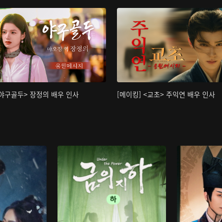
<야구골두> 장정의 배우 인사
[메이킹] <교초> 주익연 배우 인사