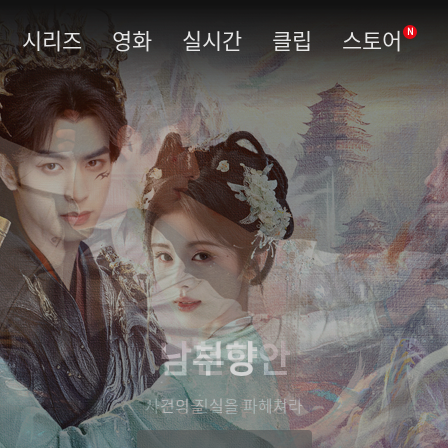
시리즈
영화
실시간
클립
스토어
N
남부당안
사건의 진실을 파헤쳐라