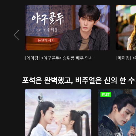
[메이킹] <야구골두> 송위룡 배우 인사
[메이킹] 
포석은 완벽했고, 비주얼은 신의 한 수