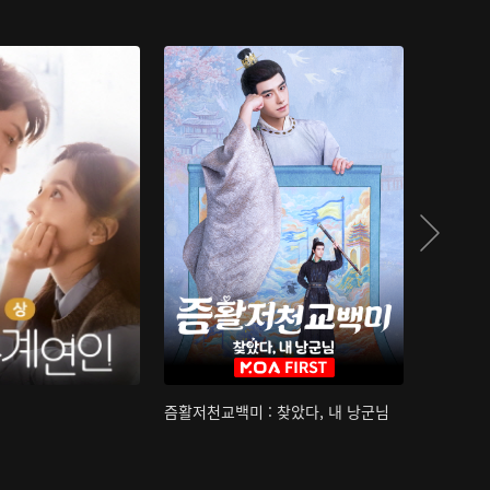
즘활저천교백미 : 찾았다, 내 낭군님
산하침