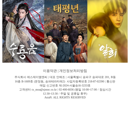
이용약관
|
개인정보처리방침
주식회사 에스제이엠엔씨 | 대표 안해조 | 서울특별시 송파구 송파대로 201, B동
16층 B-1609호 (문정동, 송파테라타워2) 사업자등록번호 218-87-02390 | 통신판
매업 신고번호 제-2024-서울송파-3233호
고객센터 cs_moa@sjmnc.co.kr | 02-400-6036 (평일 10:00~17:00 / 점심시간
12:30~13:30 / 주말 및 공휴일 휴무)
AsiaN. ALL RIGHTS RESERVED