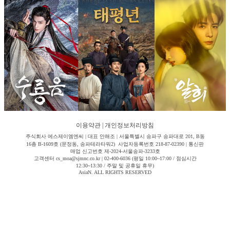
이용약관
|
개인정보처리방침
주식회사 에스제이엠엔씨 | 대표 안해조 | 서울특별시 송파구 송파대로 201, B동
16층 B-1609호 (문정동, 송파테라타워2) 사업자등록번호 218-87-02390 | 통신판
매업 신고번호 제-2024-서울송파-3233호
고객센터 cs_moa@sjmnc.co.kr | 02-400-6036 (평일 10:00~17:00 / 점심시간
12:30~13:30 / 주말 및 공휴일 휴무)
AsiaN. ALL RIGHTS RESERVED